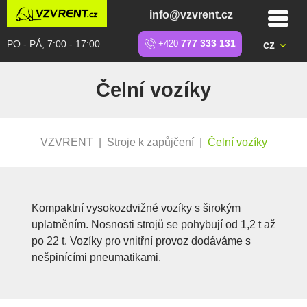
info@vzvrent.cz
PO - PÁ, 7:00 - 17:00
+420
777 333 131
cz
Čelní vozíky
VZVRENT
|
Stroje k zapůjčení
|
Čelní vozíky
Kompaktní vysokozdvižné vozíky s širokým
uplatněním. Nosnosti strojů se pohybují od 1,2 t až
po 22 t. Vozíky pro vnitřní provoz dodáváme s
nešpinícími pneumatikami.