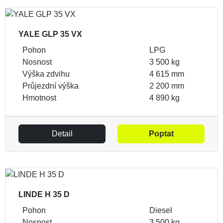
YALE GLP 35 VX
Pohon
LPG
Nosnost
3 500 kg
Výška zdvihu
4 615 mm
Průjezdní výška
2 200 mm
Hmotnost
4 890 kg
Detail
Poptat
LINDE H 35 D
Pohon
Diesel
Nosnost
3 500 kg