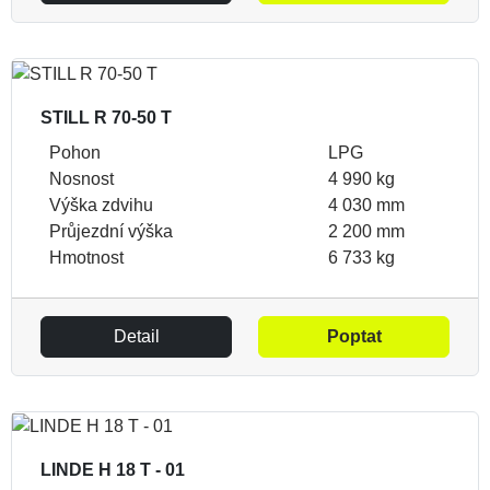
STILL R 70-50 T
Pohon
LPG
Nosnost
4 990 kg
Výška zdvihu
4 030 mm
Průjezdní výška
2 200 mm
Hmotnost
6 733 kg
Detail
Poptat
LINDE H 18 T - 01