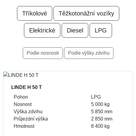
Tříkolové
Těžkotonážní vozíky
Elektrické
Diesel
LPG
Podle nosnosti
Podle výšky zdvihu
LINDE H 50 T
Pohon
LPG
Nosnost
5 000 kg
Výška zdvihu
5 850 mm
Průjezdní výška
2 850 mm
Hmotnost
8 400 kg