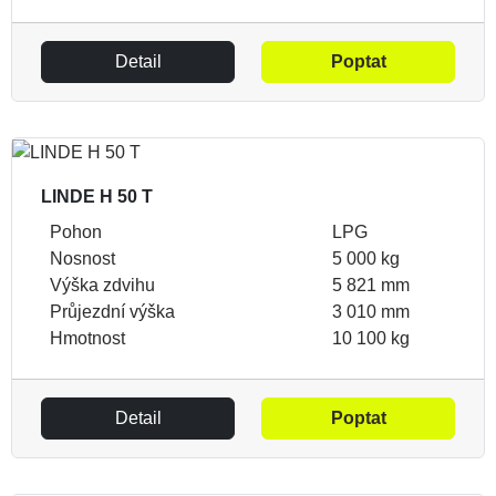
Detail
Poptat
LINDE H 50 T
Pohon
LPG
Nosnost
5 000 kg
Výška zdvihu
5 821 mm
Průjezdní výška
3 010 mm
Hmotnost
10 100 kg
Detail
Poptat