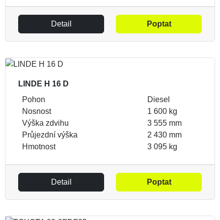
Detail
Poptat
LINDE H 16 D
Pohon
Diesel
Nosnost
1 600 kg
Výška zdvihu
3 555 mm
Průjezdní výška
2 430 mm
Hmotnost
3 095 kg
Detail
Poptat