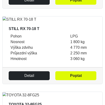
Detail
Poptat
STILL RX 70-18 T
Pohon
LPG
Nosnost
1 800 kg
Výška zdvihu
4 770 mm
Průjezdní výška
2 250 mm
Hmotnost
3 060 kg
Detail
Poptat
TOYOTA 32-8FG25