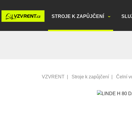
STROJE K ZAPŮJČENÍ
SLU
VZVRENT
|
Stroje k zapůjčení
|
Čelní v