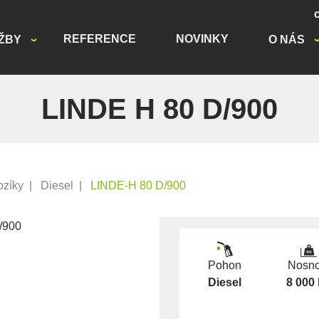
REFERENCE
NOVINKY
ŽBY
O NÁS
LINDE H 80 D/900
ozíky
|
Diesel
|
LINDE-H 80 D/900
Pohon
Nosno
Diesel
8 000