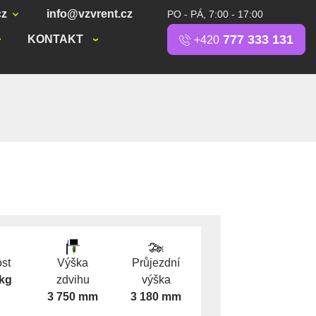
cz
info@vzvrent.cz
PO - PÁ, 7:00 - 17:00
777 333 131
KONTAKT
+420
st
Výška
Průjezdní
 kg
zdvihu
výška
3 750 mm
3 180 mm