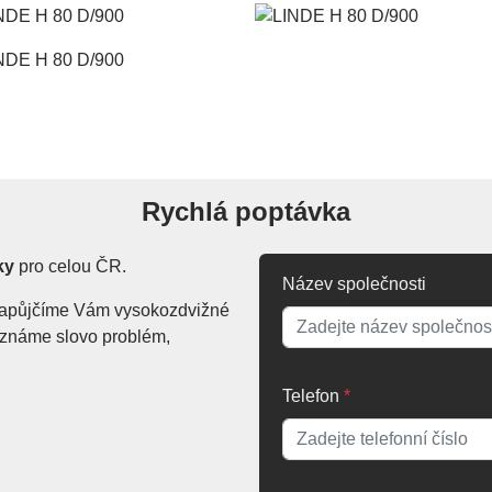
Rychlá poptávka
ky
pro celou ČR.
Název společnosti
. Zapůjčíme Vám vysokozdvižné
Neznáme slovo problém,
Telefon
*