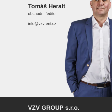
Tomáš Heralt
obchodní ředitel
info@vzvrent.cz
VZV GROUP s.r.o.