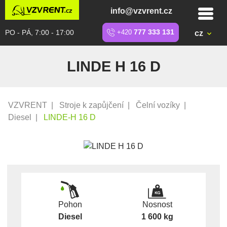
info@vzvrent.cz
PO - PÁ, 7:00 - 17:00
+420
777 333 131
cz
LINDE H 16 D
VZVRENT
|
Stroje k zapůjčení
|
Čelní vozíky
|
Diesel
|
LINDE-H 16 D
Pohon
Nosnost
Diesel
1 600 kg