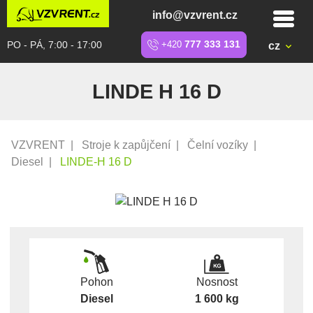
info@vzvrent.cz
PO - PÁ, 7:00 - 17:00
+420
777 333 131
cz
LINDE H 16 D
VZVRENT
|
Stroje k zapůjčení
|
Čelní vozíky
|
Diesel
|
LINDE-H 16 D
Pohon
Nosnost
Diesel
1 600 kg