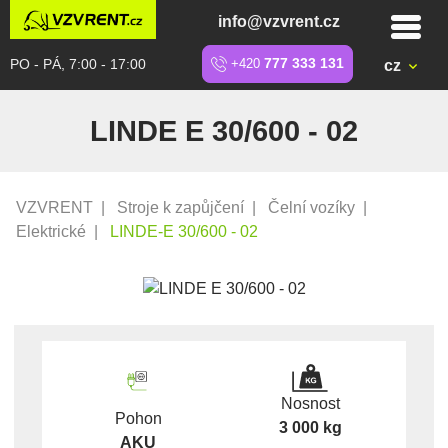
info@vzvrent.cz
PO - PÁ, 7:00 - 17:00
+420
777 333 131
cz
LINDE E 30/600 - 02
VZVRENT
|
Stroje k zapůjčení
|
Čelní vozíky
|
Elektrické
|
LINDE-E 30/600 - 02
Nosnost
Pohon
3 000 kg
AKU