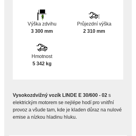
Výška zdvihu
Průjezdní výška
3 300 mm
2 310 mm
Hmotnost
5 342 kg
Vysokozdvižný vozík LINDE E 30/600 - 02
s
elektrickým motorem se nejlépe hodí pro vnitřní
provoz a všude tam, kde je kladen důraz na nulové
emise a nízkou hladinu hluku.