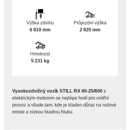
Výška zdvihu
Průjezdní výška
6 810 mm
2 920 mm
Hmotnost
5 231 kg
Vysokozdvižný vozík STILL RX 60-25/600
s
elektrickým motorem se nejlépe hodí pro vnitřní
provoz a všude tam, kde je kladen důraz na nulové
emise a nízkou hladinu hluku.