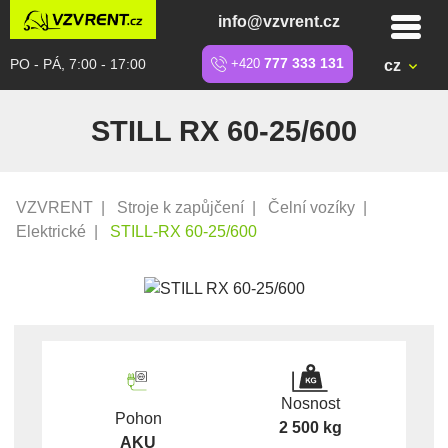
info@vzvrent.cz
PO - PÁ, 7:00 - 17:00
+420
777 333 131
cz
STILL RX 60-25/600
VZVRENT
|
Stroje k zapůjčení
|
Čelní vozíky
|
Elektrické
|
STILL-RX 60-25/600
Nosnost
Pohon
2 500 kg
AKU