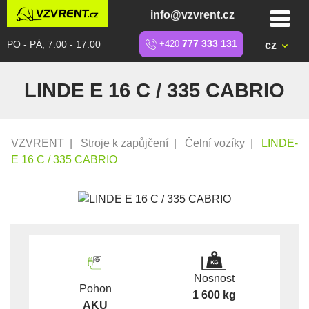
info@vzvrent.cz
PO - PÁ, 7:00 - 17:00
+420
777 333 131
cz
LINDE E 16 C / 335 CABRIO
VZVRENT
|
Stroje k zapůjčení
|
Čelní vozíky
|
LINDE-
E 16 C / 335 CABRIO
Nosnost
Pohon
1 600 kg
AKU