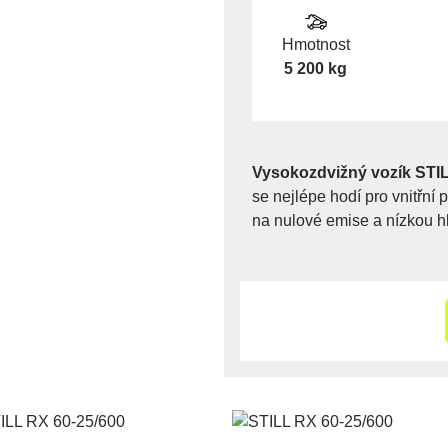
Hmotnost
5 200 kg
Vysokozdvižný vozík STI
se nejlépe hodí pro vnitřní
na nulové emise a nízkou h