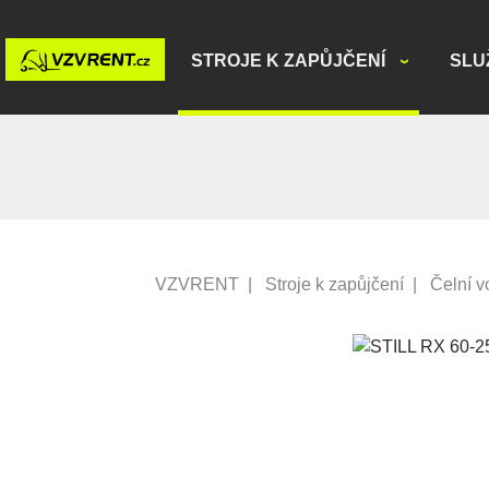
STROJE K ZAPŮJČENÍ
SLU
VZVRENT
|
Stroje k zapůjčení
|
Čelní v