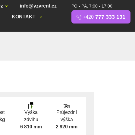
cz
info@vzvrent.cz
PO - PÁ, 7:00 - 17:00
777 333 131
KONTAKT
+420
st
Výška
Průjezdní
 kg
zdvihu
výška
6 810 mm
2 920 mm