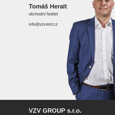
Tomáš Heralt
obchodní ředitel
info@vzvrent.cz
VZV GROUP s.r.o.