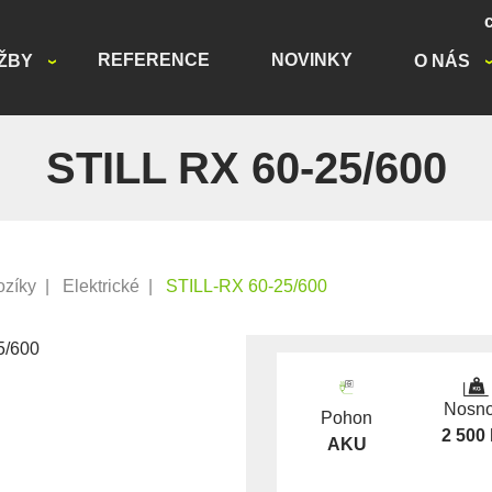
REFERENCE
NOVINKY
ŽBY
O NÁS
STILL RX 60-25/600
ozíky
|
Elektrické
|
STILL-RX 60-25/600
Nosno
Pohon
2 500
AKU