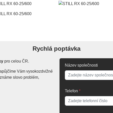
Rychlá poptávka
ky
pro celou ČR.
Název společnosti
. Zapůjčíme Vám vysokozdvižné
Neznáme slovo problém,
Telefon
*