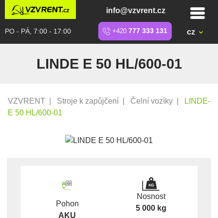
info@vzvrent.cz
PO - PÁ, 7:00 - 17:00
+420
777 333 131
cz
LINDE E 50 HL/600-01
VZVRENT
|
Stroje k zapůjčení
|
Čelní vozíky
|
LINDE-
E 50 HL/600-01
Nosnost
Pohon
5 000 kg
AKU