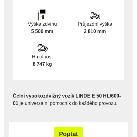
Výška zdvihu
Průjezdní výška
5 500 mm
2 810 mm
Hmotnost
8 747 kg
Čelní vysokozdvižný vozík LINDE E 50 HL/600-
01
je univerzální pomocník do každého provozu.
Poptat