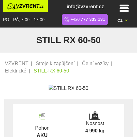
info@vzvrent.cz
PO - PÁ, 7:00 - 17:00
+420
777 333 131
cz
STILL RX 60-50
VZVRENT
|
Stroje k zapůjčení
|
Čelní vozíky
|
Elektrické
|
STILL-RX 60-50
Nosnost
Pohon
4 990 kg
AKU