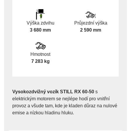
Výška zdvihu
Průjezdní výška
3 680 mm
2 590 mm
Hmotnost
7 283 kg
Vysokozdvižný vozík STILL RX 60-50
s
elektrickým motorem se nejlépe hodí pro vnitřní
provoz a všude tam, kde je kladen důraz na nulové
emise a nízkou hladinu hluku.