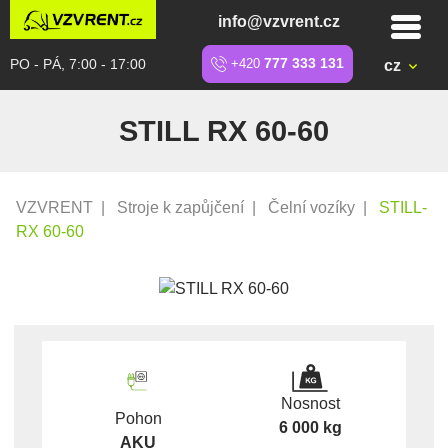
info@vzvrent.cz
PO - PÁ, 7:00 - 17:00
+420
777 333 131
cz
STILL RX 60-60
VZVRENT
|
Stroje k zapůjčení
|
Čelní vozíky
|
STILL-
RX 60-60
Nosnost
Pohon
6 000 kg
AKU