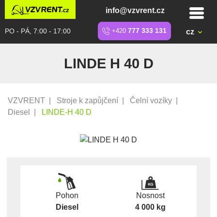
info@vzvrent.cz
PO - PÁ, 7:00 - 17:00
+420
777 333 131
cz
LINDE H 40 D
VZVRENT
|
Stroje k zapůjčení
|
Čelní vozíky
|
Diesel
|
LINDE-H 40 D
Pohon
Nosnost
Diesel
4 000 kg