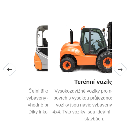
Terénní vozíky
Vysokozdvižné vozíky pro nezpevněný
povrch s vysokou průjezdností. Vybrané
vozíky jsou navíc vybaveny pohonem
4x4. Tyto vozíky jsou ideální pro práci na
stavbách.