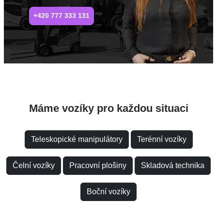
+420 777 333 131
Máme vozíky pro každou situaci
Teleskopické manipulátory
Terénní vozíky
Čelní vozíky
Pracovní plošiny
Skladová technika
Boční vozíky