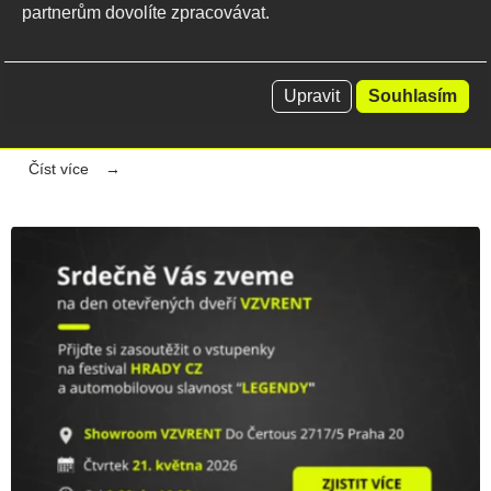
partnerům dovolíte zpracovávat.
vydařil
Ve VZV RENT jsme uspořádali Den otevřených dveří
plný manipulační techniky, ukázek strojů a skvělé
Upravit
Souhlasím
atmosféry.
Číst více