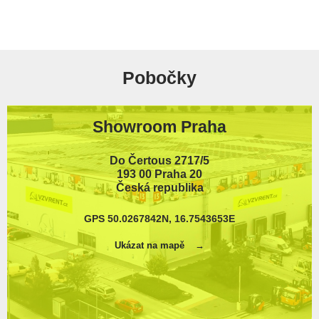
Pobočky
Showroom Praha
Do Čertous 2717/5
193 00 Praha 20
Česká republika
GPS 50.0267842N, 16.7543653E
Ukázat na mapě