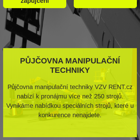
zapůjčení
PŮJČOVNA MANIPULAČNÍ
TECHNIKY
Půjčovna manipulační techniky VZV RENT.cz
nabízí k pronájmu více než 250 strojů.
Vynikáme nabídkou speciálních strojů, které u
konkurence nenajdete.