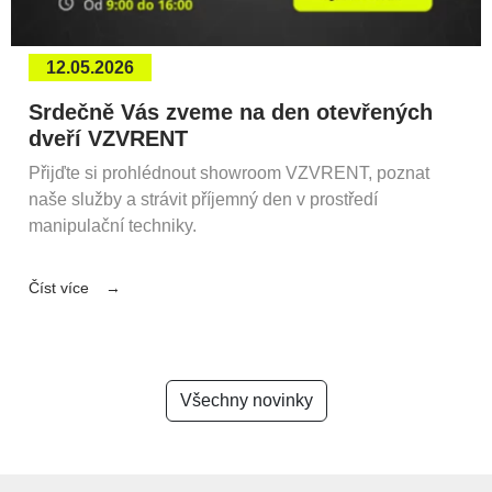
12.05.2026
Srdečně Vás zveme na den otevřených
dveří VZVRENT
Přijďte si prohlédnout showroom VZVRENT, poznat
naše služby a strávit příjemný den v prostředí
manipulační techniky.
Číst více
Všechny novinky