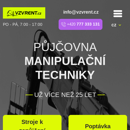
info@vzvrent.cz
PO - PÁ, 7:00 - 17:00
+420
777 333 131
cz
PŮJČOVNA
MANIPULAČNÍ
TECHNIKY
UŽ VÍCE NEŽ 25 LET
Stroje k
Poptávka