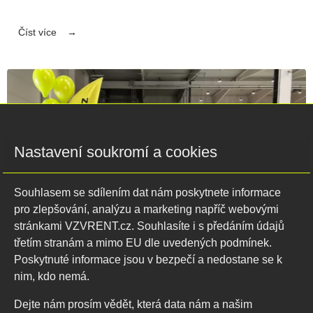
Číst více
Nastavení soukromí a cookies
Souhlasem se sdílením dat nám poskytnete informace
pro zlepšování, analýzu a marketing napříč webovými
stránkami VZVRENT.cz. Souhlasíte i s předáním údajů
třetím stranám a mimo EU dle uvedených podmínek.
Poskytnuté informace jsou v bezpečí a nedostane se k
nim, kdo nemá.
26.05.2026
Dejte nám prosím vědět, která data nám a našim
Den otevřených dveří ve VZV RENT se