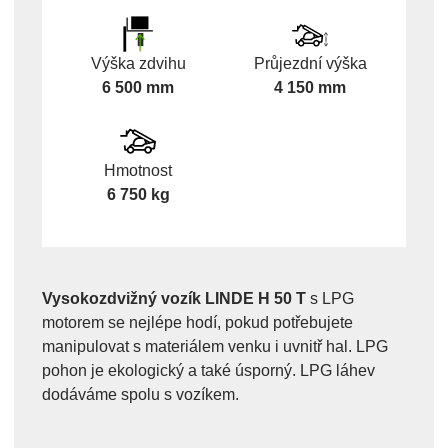
Výška zdvihu
Průjezdní výška
6 500 mm
4 150 mm
Hmotnost
6 750 kg
Vysokozdvižný vozík LINDE H 50 T
s LPG
motorem se nejlépe hodí, pokud potřebujete
manipulovat s materiálem venku i uvnitř hal. LPG
pohon je ekologický a také úsporný. LPG láhev
dodáváme spolu s vozíkem.