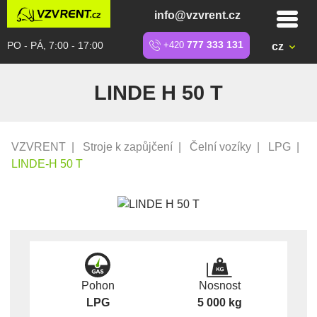
info@vzvrent.cz
PO - PÁ, 7:00 - 17:00
+420
777 333 131
cz
LINDE H 50 T
VZVRENT
|
Stroje k zapůjčení
|
Čelní vozíky
|
LPG
|
LINDE-H 50 T
Pohon
Nosnost
LPG
5 000 kg