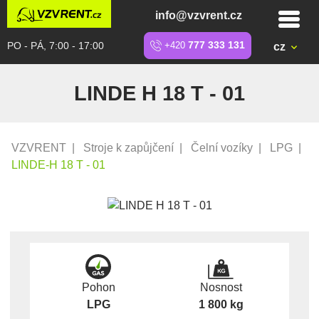
info@vzvrent.cz
PO - PÁ, 7:00 - 17:00
+420
777 333 131
cz
LINDE H 18 T - 01
VZVRENT
|
Stroje k zapůjčení
|
Čelní vozíky
|
LPG
|
LINDE-H 18 T - 01
Pohon
Nosnost
LPG
1 800 kg