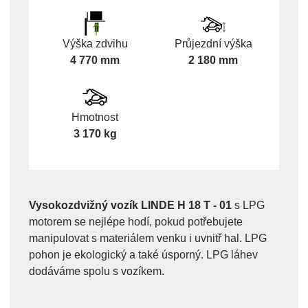
Výška zdvihu
Průjezdní výška
4 770 mm
2 180 mm
Hmotnost
3 170 kg
Vysokozdvižný vozík LINDE H 18 T - 01
s LPG
motorem se nejlépe hodí, pokud potřebujete
manipulovat s materiálem venku i uvnitř hal. LPG
pohon je ekologický a také úsporný. LPG láhev
dodáváme spolu s vozíkem.