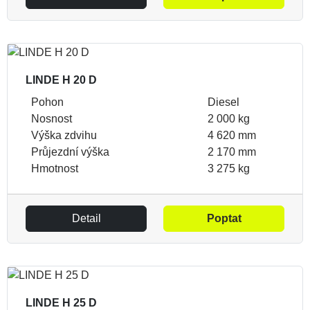
LINDE H 20 D
Pohon
Diesel
Nosnost
2 000 kg
Výška zdvihu
4 620 mm
Průjezdní výška
2 170 mm
Hmotnost
3 275 kg
Detail
Poptat
LINDE H 25 D