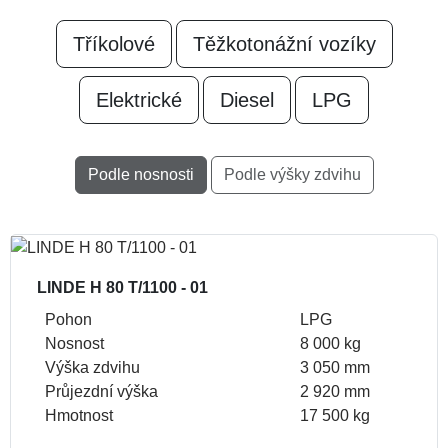
Tříkolové
Těžkotonážní vozíky
Elektrické
Diesel
LPG
Podle nosnosti
Podle výšky zdvihu
LINDE H 80 T/1100 - 01
Pohon
LPG
Nosnost
8 000 kg
Výška zdvihu
3 050 mm
Průjezdní výška
2 920 mm
Hmotnost
17 500 kg