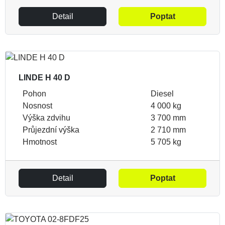
Detail
Poptat
LINDE H 40 D
Pohon
Diesel
Nosnost
4 000 kg
Výška zdvihu
3 700 mm
Průjezdní výška
2 710 mm
Hmotnost
5 705 kg
Detail
Poptat