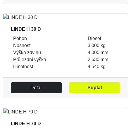
LINDE H 30 D
Pohon
Diesel
Nosnost
3 000 kg
Výška zdvihu
4 000 mm
Průjezdní výška
2 630 mm
Hmotnost
4 540 kg
Detail
Poptat
LINDE H 70 D