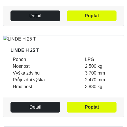
Detail
Poptat
LINDE H 25 T
Pohon
LPG
Nosnost
2 500 kg
Výška zdvihu
3 700 mm
Průjezdní výška
2 470 mm
Hmotnost
3 830 kg
Detail
Poptat