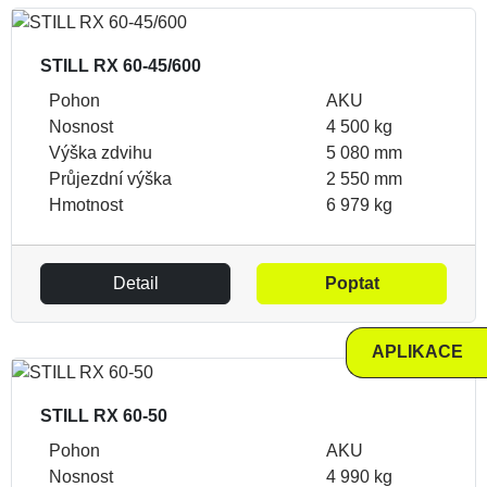
STILL RX 60-45/600
Pohon
AKU
Nosnost
4 500 kg
Výška zdvihu
5 080 mm
Průjezdní výška
2 550 mm
Hmotnost
6 979 kg
Detail
Poptat
APLIKACE
STILL RX 60-50
Pohon
AKU
Nosnost
4 990 kg