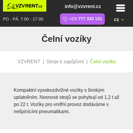
info@vzvrent.cz
PO - PÁ, 7:00 - 17:00
+420
777 333 131
cz
Čelní vozíky
VZVRENT
|
Stroje k zapůjčení
|
Čelní vozíky
Kompaktní vysokozdvižné vozíky s širokým
uplatněním. Nosnosti strojů se pohybují od 1,2 t až
po 22 t. Vozíky pro vnitřní provoz dodáváme s
nešpinícími pneumatikami.