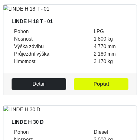
LINDE H 18 T - 01
Pohon
LPG
Nosnost
1 800 kg
Výška zdvihu
4 770 mm
Průjezdní výška
2 180 mm
Hmotnost
3 170 kg
Detail
Poptat
LINDE H 30 D
Pohon
Diesel
Nosnost
3 000 kg