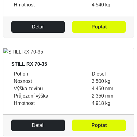
Hmotnost
4 540 kg
Detail
Poptat
STILL RX 70-35
Pohon
Diesel
Nosnost
3 500 kg
Výška zdvihu
4 450 mm
Průjezdní výška
2 350 mm
Hmotnost
4 918 kg
Detail
Poptat