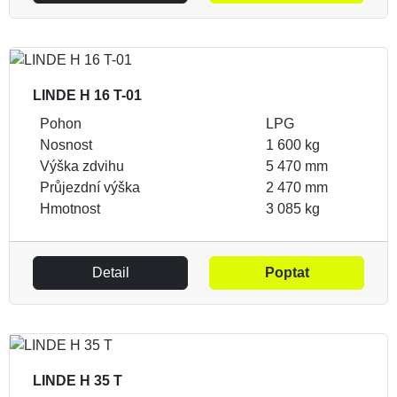
LINDE H 16 T-01
Pohon
LPG
Nosnost
1 600 kg
Výška zdvihu
5 470 mm
Průjezdní výška
2 470 mm
Hmotnost
3 085 kg
Detail
Poptat
LINDE H 35 T