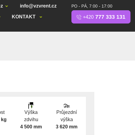
cz
info@vzvrent.cz
PO - PÁ, 7:00 - 17:00
777 333 131
KONTAKT
+420
st
Výška
Průjezdní
 kg
zdvihu
výška
4 500 mm
3 620 mm