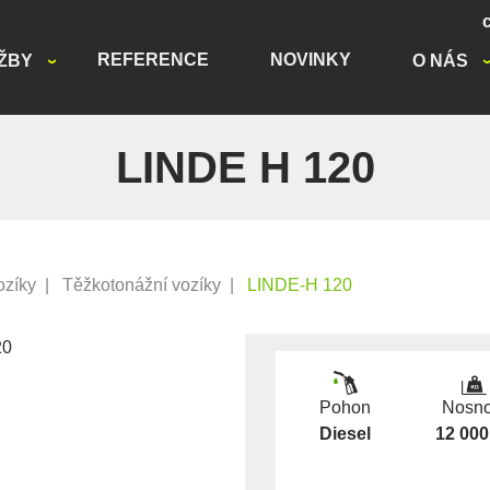
REFERENCE
NOVINKY
ŽBY
O NÁS
LINDE H 120
ozíky
|
Těžkotonážní vozíky
|
LINDE-H 120
Pohon
Nosno
Diesel
12 000