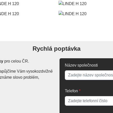
Rychlá poptávka
ky
pro celou ČR.
Název společnosti
. Zapůjčíme Vám vysokozdvižné
Neznáme slovo problém,
Telefon
*