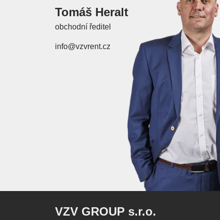
Tomáš Heralt
obchodní ředitel
info@vzvrent.cz
VZV GROUP s.r.o.