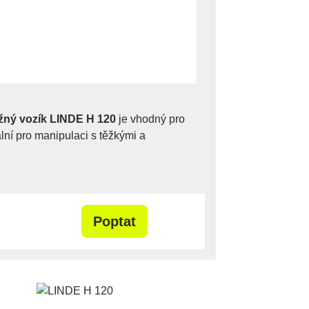
žný vozík LINDE H 120
je vhodný pro
eální pro manipulaci s těžkými a
Poptat