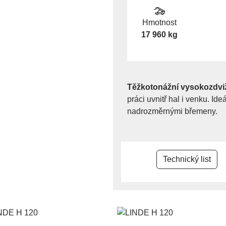
Hmotnost
17 960 kg
Těžkotonážní vysokozdvi
práci uvnitř hal i venku. Id
nadrozměrnými břemeny.
Technický list