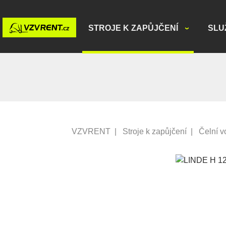
STROJE K ZAPŮJČENÍ
SLU
VZVRENT
|
Stroje k zapůjčení
|
Čelní v