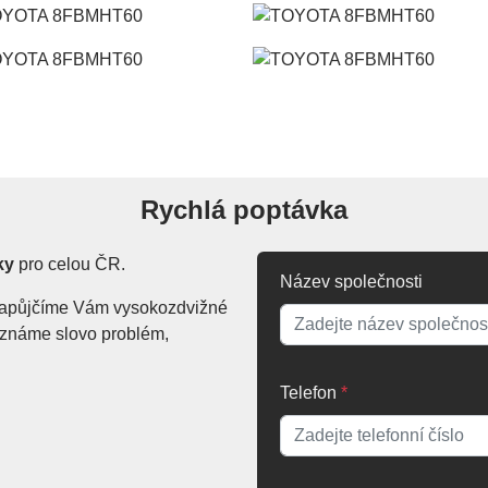
Rychlá poptávka
ky
pro celou ČR.
Název společnosti
. Zapůjčíme Vám vysokozdvižné
Neznáme slovo problém,
Telefon
*