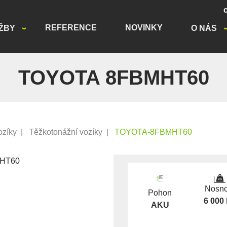
REFERENCE
NOVINKY
ŽBY
O NÁS
TOYOTA 8FBMHT60
ozíky
|
Těžkotonážní vozíky
|
TOYOTA-8FBMHT60
Nosno
Pohon
6 000
AKU