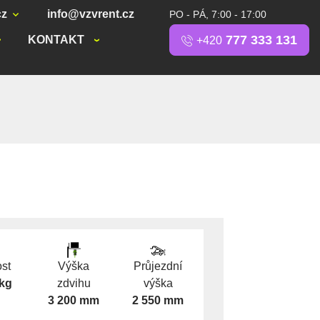
cz
info@vzvrent.cz
PO - PÁ, 7:00 - 17:00
777 333 131
KONTAKT
+420
st
Výška
Průjezdní
 kg
zdvihu
výška
3 200 mm
2 550 mm