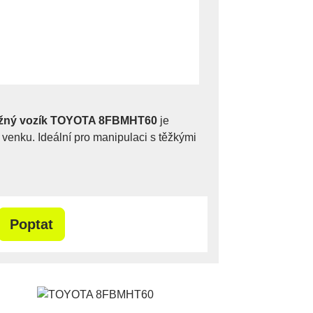
ižný vozík TOYOTA 8FBMHT60
je
i venku. Ideální pro manipulaci s těžkými
Poptat