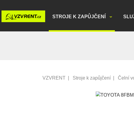
STROJE K ZAPŮJČENÍ
SLU
VZVRENT
|
Stroje k zapůjčení
|
Čelní v