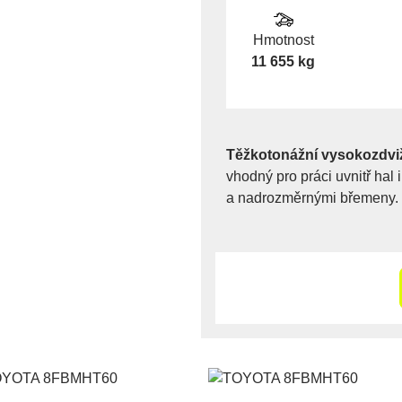
Hmotnost
11 655 kg
Těžkotonážní vysokozdv
vhodný pro práci uvnitř hal 
a nadrozměrnými břemeny.