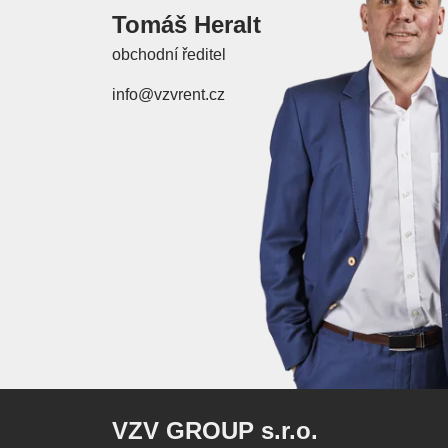
Tomáš Heralt
obchodní ředitel
info@vzvrent.cz
VZV GROUP s.r.o.