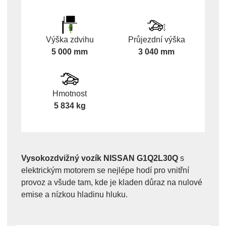
Výška zdvihu
Průjezdní výška
5 000 mm
3 040 mm
Hmotnost
5 834 kg
Vysokozdvižný vozík NISSAN G1Q2L30Q
s
elektrickým motorem se nejlépe hodí pro vnitřní
provoz a všude tam, kde je kladen důraz na nulové
emise a nízkou hladinu hluku.