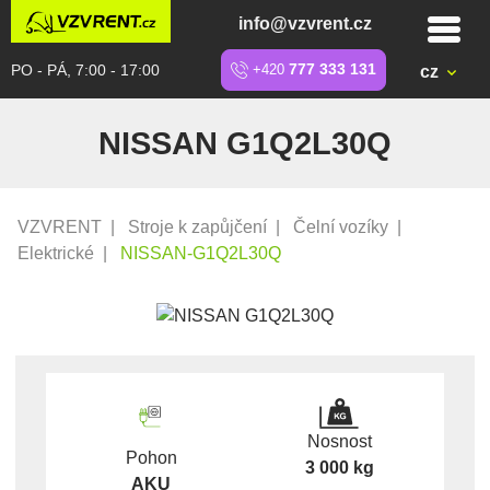
info@vzvrent.cz
PO - PÁ, 7:00 - 17:00
+420
777 333 131
cz
NISSAN G1Q2L30Q
VZVRENT
|
Stroje k zapůjčení
|
Čelní vozíky
|
Elektrické
|
NISSAN-G1Q2L30Q
Nosnost
Pohon
3 000 kg
AKU