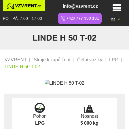
info@vzvrent.cz
PO - PÁ, 7:00 - 17:00
+420
777 333 131
cz
LINDE H 50 T-02
VZVRENT
|
Stroje k zapůjčení
|
Čelní vozíky
|
LPG
|
LINDE-H 50 T-02
Pohon
Nosnost
LPG
5 000 kg