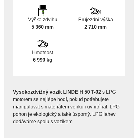
Výška zdvihu
Průjezdní výška
5 360 mm
2 710 mm
Hmotnost
6 990 kg
Vysokozdvižný vozík LINDE H 50 T-02
s LPG
motorem se nejlépe hodí, pokud potřebujete
manipulovat s materiálem venku i uvnitř hal. LPG
pohon je ekologický a také úsporný. LPG láhev
dodáváme spolu s vozíkem.