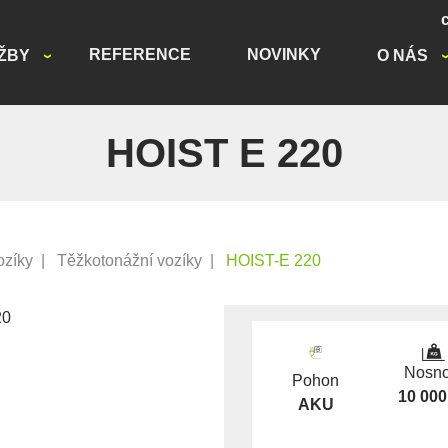
REFERENCE
NOVINKY
ŽBY
O NÁS
HOIST E 220
ozíky
|
Těžkotonážní vozíky
|
HOIST-E 220
Nosno
Pohon
10 000
AKU