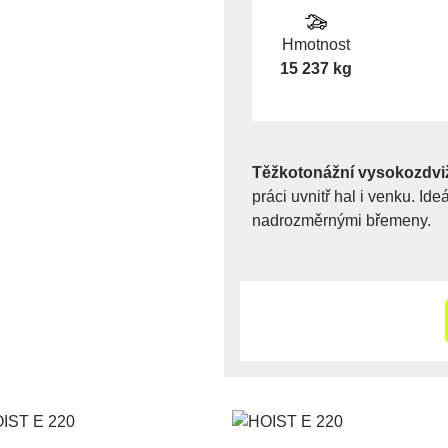
Hmotnost
15 237 kg
Těžkotonážní vysokozdvi
práci uvnitř hal i venku. Id
nadrozměrnými břemeny.