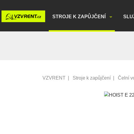
STROJE K ZAPŮJČENÍ
SLU
VZVRENT
|
Stroje k zapůjčení
|
Čelní v