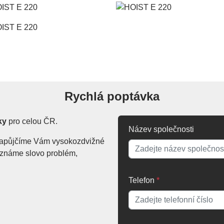
Rychlá poptávka
ky
pro celou ČR.
Název společnosti
. Zapůjčíme Vám vysokozdvižné
Neznáme slovo problém,
Telefon
*