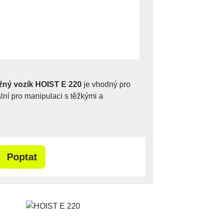
žný vozík HOIST E 220
je vhodný pro
eální pro manipulaci s těžkými a
Poptat