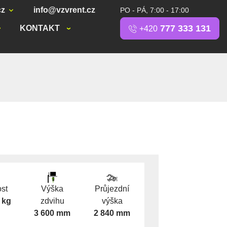
cz
info@vzvrent.cz
PO - PÁ, 7:00 - 17:00
777 333 131
KONTAKT
+420
st
Výška
Průjezdní
 kg
zdvihu
výška
3 600 mm
2 840 mm