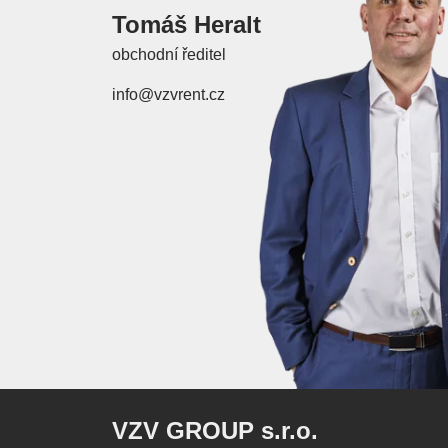
Tomáš Heralt
obchodní ředitel
info@vzvrent.cz
VZV GROUP s.r.o.