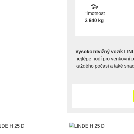
Hmotnost
3 940 kg
Vysokozdvižný vozík LIN
nejlépe hodí pro venkovní 
každého počasí a také snad