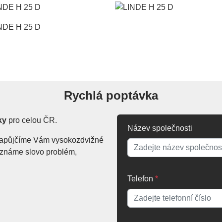
Rychlá poptávka
ky
pro celou ČR.
Název společnosti
. Zapůjčíme Vám vysokozdvižné
Neznáme slovo problém,
Telefon
*