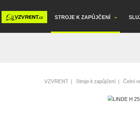
STROJE K ZAPŮJČENÍ
SLU
VZVRENT
|
Stroje k zapůjčení
|
Čelní v