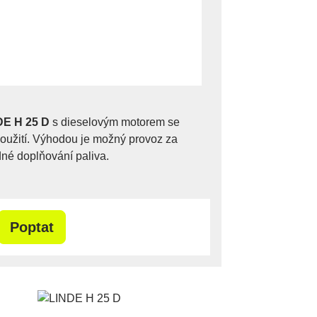
DE H 25 D
s dieselovým motorem se
použití. Výhodou je možný provoz za
né doplňování paliva.
Poptat