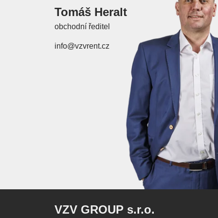
Tomáš Heralt
obchodní ředitel
info@vzvrent.cz
VZV GROUP s.r.o.