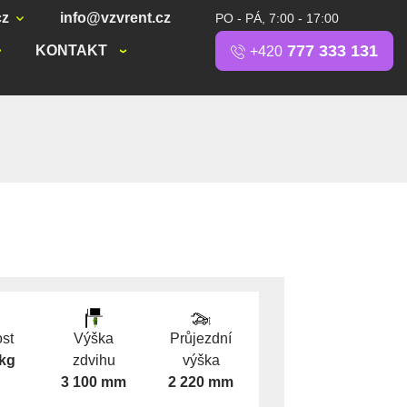
cz
info@vzvrent.cz
PO - PÁ, 7:00 - 17:00
777 333 131
KONTAKT
+420
st
Výška
Průjezdní
 kg
zdvihu
výška
3 100 mm
2 220 mm