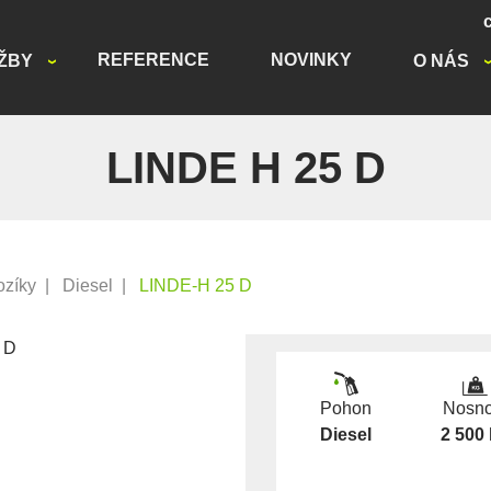
REFERENCE
NOVINKY
ŽBY
O NÁS
LINDE H 25 D
ozíky
|
Diesel
|
LINDE-H 25 D
Pohon
Nosno
Diesel
2 500