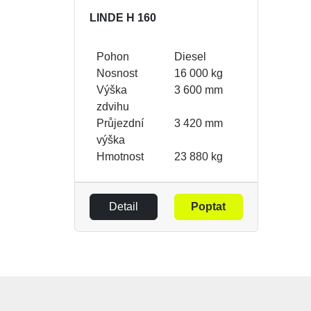
LINDE H 160
Pohon
Diesel
Nosnost
16 000 kg
Výška
3 600 mm
zdvihu
Průjezdní
3 420 mm
výška
Hmotnost
23 880 kg
Detail
Poptat