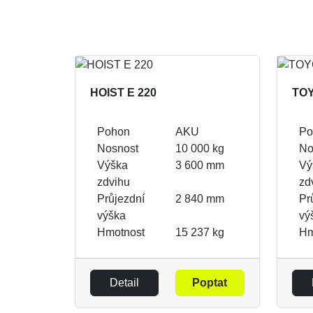
HOIST E 220
TO
Pohon
AKU
Po
Nosnost
10 000 kg
No
Výška
3 600 mm
Vý
zdvihu
zd
Průjezdní
2 840 mm
Pr
výška
vý
Hmotnost
15 237 kg
Hm
Detail
Poptat