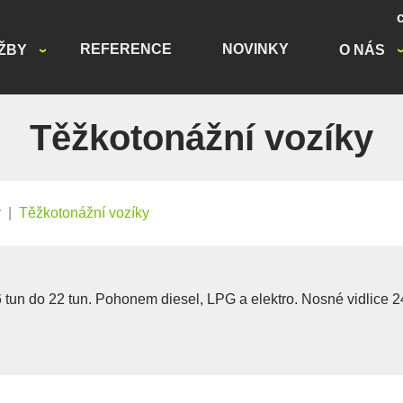
REFERENCE
NOVINKY
ŽBY
O NÁS
Těžkotonážní vozíky
y
|
Těžkotonážní vozíky
6 tun do 22 tun. Pohonem diesel, LPG a elektro. Nosné vidlice 