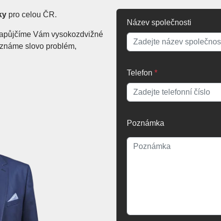
ky
pro celou ČR.
Název společnosti
. Zapůjčíme Vám vysokozdvižné
Neznáme slovo problém,
Telefon
*
Poznámka