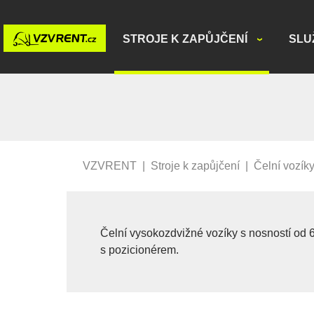
STROJE K ZAPŮJČENÍ
SLU
VZVRENT
|
Stroje k zapůjčení
|
Čelní vozík
Čelní vysokozdvižné vozíky s nosností od 
s pozicionérem.