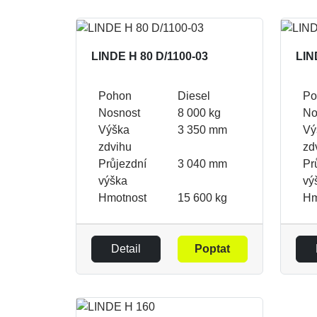
LINDE H 80 D/1100-03
LIN
Pohon
Diesel
Po
Nosnost
8 000 kg
No
Výška
3 350 mm
Vý
zdvihu
zd
Průjezdní
3 040 mm
Pr
výška
vý
Hmotnost
15 600 kg
Hm
Detail
Poptat