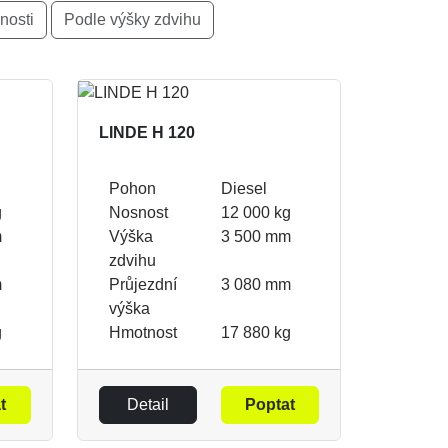
nosti
Podle výšky zdvihu
LINDE H 120
Pohon
Diesel
g
Nosnost
12 000 kg
m
Výška
3 500 mm
zdvihu
m
Průjezdní
3 080 mm
výška
g
Hmotnost
17 880 kg
t
Detail
Poptat