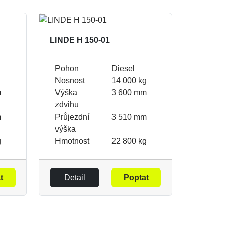
LINDE H 150-01
Pohon
Diesel
Nosnost
14 000 kg
m
Výška
3 600 mm
zdvihu
m
Průjezdní
3 510 mm
výška
g
Hmotnost
22 800 kg
t
Detail
Poptat