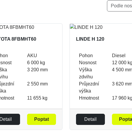
Podle nos
YOTA 8FBMHT60
LINDE H 120
hon
AKU
Pohon
Diesel
snost
6 000 kg
Nosnost
12 000 k
ška
3 200 mm
Výška
4 500 m
vihu
zdvihu
ůjezdní
2 550 mm
Průjezdní
3 620 m
ška
výška
otnost
11 655 kg
Hmotnost
17 960 k
Detail
Poptat
Detail
Popta