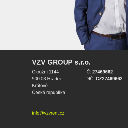
VZV GROUP s.r.o.
Okružní 1144
IČ:
27469662
500 03 Hradec
DIČ:
CZ27469662
Králové
Česká republika
info@vzvrent.cz