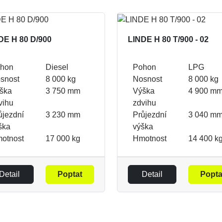
DE H 80 D/900
LINDE H 80 T/900 - 02
hon
Diesel
Pohon
LPG
snost
8 000 kg
Nosnost
8 000 kg
ška
3 750 mm
Výška
4 900 m
vihu
zdvihu
ůjezdní
3 230 mm
Průjezdní
3 040 m
ška
výška
otnost
17 000 kg
Hmotnost
14 400 k
Detail
Poptat
Detail
Popta