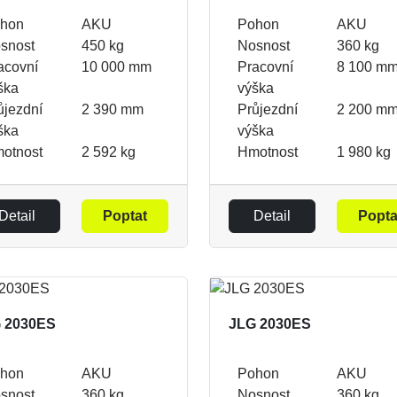
hon
AKU
Pohon
AKU
snost
450 kg
Nosnost
360 kg
acovní
10 000 mm
Pracovní
8 100 m
ška
výška
ůjezdní
2 390 mm
Průjezdní
2 200 m
ška
výška
otnost
2 592 kg
Hmotnost
1 980 kg
Detail
Poptat
Detail
Popta
 2030ES
JLG 2030ES
hon
AKU
Pohon
AKU
snost
360 kg
Nosnost
360 kg