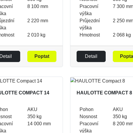
acovní
8 100 mm
Pracovní
7 300 m
ška
výška
ůjezdní
2 220 mm
Průjezdní
2 250 m
ška
výška
otnost
2 010 kg
Hmotnost
2 068 kg
Detail
Poptat
Detail
Popta
ULOTTE COMPACT 14
HAULOTTE COMPACT 8
hon
AKU
Pohon
AKU
snost
350 kg
Nosnost
350 kg
acovní
14 000 mm
Pracovní
8 200 m
ška
výška