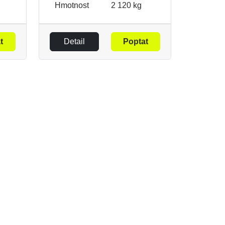
Hmotnost
2 120 kg
t
Detail
Poptat