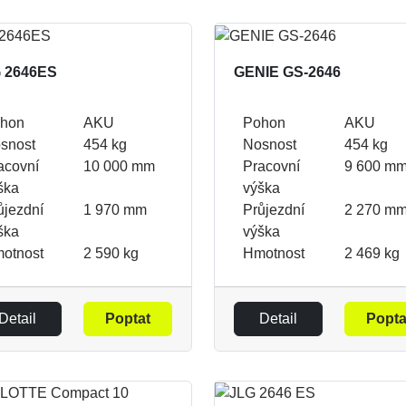
 2646ES
GENIE GS-2646
hon
AKU
Pohon
AKU
snost
454 kg
Nosnost
454 kg
acovní
10 000 mm
Pracovní
9 600 m
ška
výška
ůjezdní
1 970 mm
Průjezdní
2 270 m
ška
výška
otnost
2 590 kg
Hmotnost
2 469 kg
Detail
Poptat
Detail
Popta