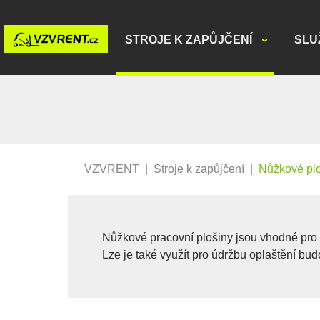
STROJE K ZAPŮJČENÍ
SLU
VZVRENT
|
Stroje k zapůjčení
|
Nůžkové pl
Nůžkové pracovní plošiny jsou vhodné pro p
Lze je také využít pro údržbu oplaštění b