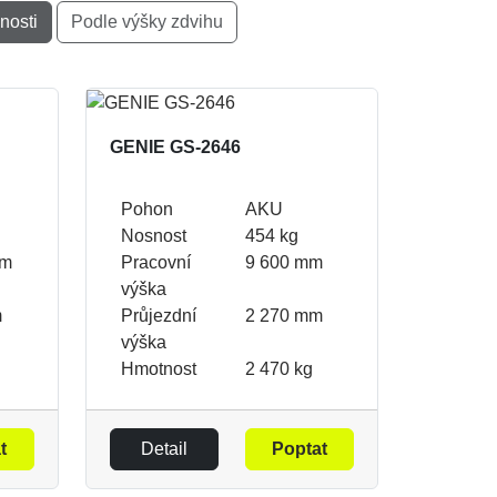
nosti
Podle výšky zdvihu
GENIE GS-2646
Pohon
AKU
Nosnost
454 kg
mm
Pracovní
9 600 mm
výška
m
Průjezdní
2 270 mm
výška
Hmotnost
2 470 kg
t
Detail
Poptat