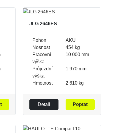
JLG 2646ES
Pohon
AKU
Nosnost
454 kg
m
Pracovní
10 000 mm
výška
m
Průjezdní
1 970 mm
výška
Hmotnost
2 610 kg
t
Detail
Poptat