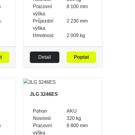
m
Pracovní
8 100 mm
výška
m
Průjezdní
2 230 mm
výška
Hmotnost
2 009 kg
t
Detail
Poptat
JLG 3246ES
Pohon
AKU
Nosnost
320 kg
m
Pracovní
9 800 mm
výška