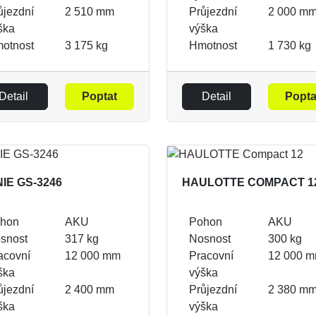
ůjezdní
2 510 mm
Průjezdní
2 000 m
ška
výška
otnost
3 175 kg
Hmotnost
1 730 kg
Detail
Poptat
Detail
Popta
IE GS-3246
HAULOTTE COMPACT 1
hon
AKU
Pohon
AKU
snost
317 kg
Nosnost
300 kg
acovní
12 000 mm
Pracovní
12 000 
ška
výška
ůjezdní
2 400 mm
Průjezdní
2 380 m
ška
výška