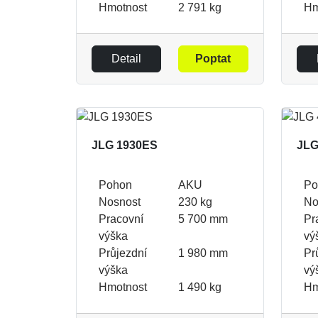
Hmotnost
2 791 kg
Hm
Detail
Poptat
JLG 1930ES
JLG
Pohon
AKU
Po
Nosnost
230 kg
No
Pracovní
5 700 mm
Pr
výška
vý
Průjezdní
1 980 mm
Pr
výška
vý
Hmotnost
1 490 kg
Hm