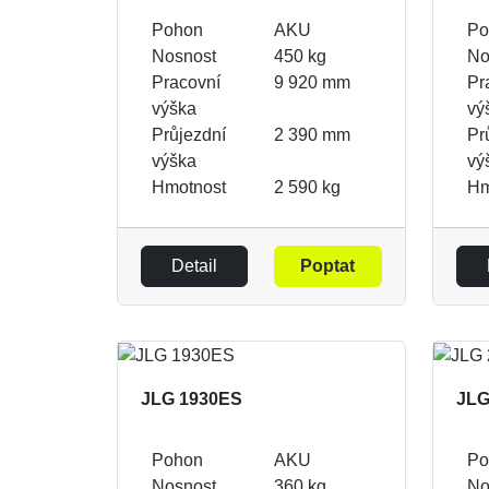
Pohon
AKU
Po
Nosnost
450 kg
No
Pracovní
9 920 mm
Pr
výška
vý
Průjezdní
2 390 mm
Pr
výška
vý
Hmotnost
2 590 kg
Hm
Detail
Poptat
JLG 1930ES
JLG
Pohon
AKU
Po
Nosnost
360 kg
No