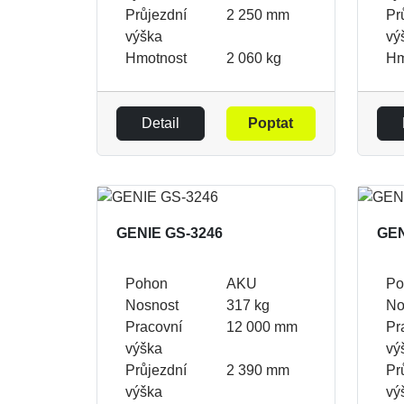
Průjezdní
2 250 mm
Pr
výška
vý
Hmotnost
2 060 kg
Hm
Detail
Poptat
GENIE GS-3246
GEN
Pohon
AKU
Po
Nosnost
317 kg
No
Pracovní
12 000 mm
Pr
výška
vý
Průjezdní
2 390 mm
Pr
výška
vý