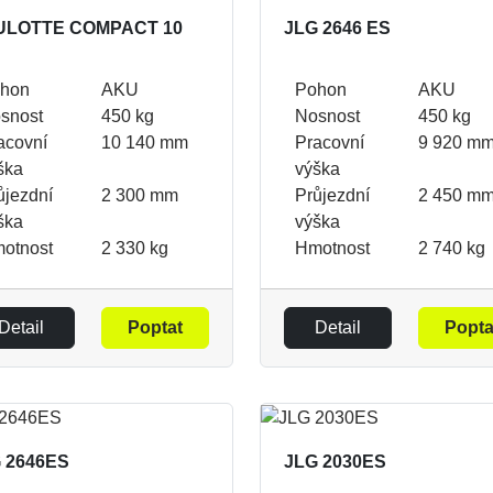
ULOTTE COMPACT 10
JLG 2646 ES
hon
AKU
Pohon
AKU
snost
450 kg
Nosnost
450 kg
acovní
10 140 mm
Pracovní
9 920 m
ška
výška
ůjezdní
2 300 mm
Průjezdní
2 450 m
ška
výška
otnost
2 330 kg
Hmotnost
2 740 kg
Detail
Poptat
Detail
Popta
 2646ES
JLG 2030ES