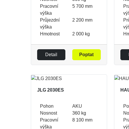
Pracovní
5 700 mm
Pr
výška
vý
Průjezdní
2 200 mm
Pr
výška
vý
Hmotnost
2 000 kg
Hm
Detail
Poptat
JLG 2030ES
HA
Pohon
AKU
Po
Nosnost
360 kg
No
Pracovní
8 100 mm
Pr
výška
vý