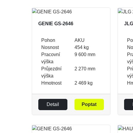
GENIE GS-2646
JLG
Pohon
AKU
Po
Nosnost
454 kg
No
Pracovní
9 600 mm
Pr
výška
vý
Průjezdní
2 270 mm
Pr
výška
vý
Hmotnost
2 469 kg
Hm
Detail
Poptat