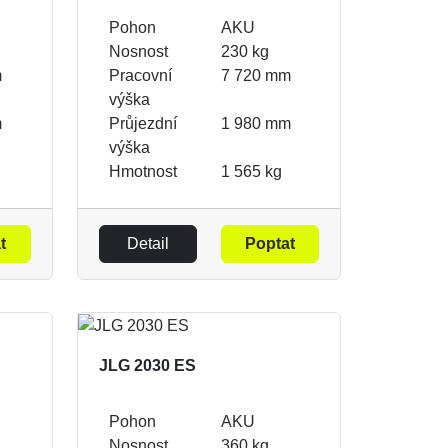
Pohon
AKU
Nosnost
230 kg
m
Pracovní
7 720 mm
výška
m
Průjezdní
1 980 mm
výška
Hmotnost
1 565 kg
t
Detail
Poptat
JLG 2030 ES
Pohon
AKU
Nosnost
360 kg