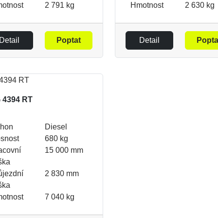
otnost
2 791 kg
Hmotnost
2 630 kg
Detail
Poptat
Detail
Popta
 4394 RT
hon
Diesel
snost
680 kg
acovní
15 000 mm
ška
ůjezdní
2 830 mm
ška
otnost
7 040 kg