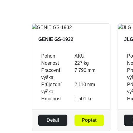
GENIE GS-1932
JLG
Pohon
AKU
Po
Nosnost
227 kg
No
Pracovní
7 790 mm
Pr
výška
vý
Průjezdní
2 110 mm
Pr
výška
vý
Hmotnost
1 501 kg
Hm
Detail
Poptat