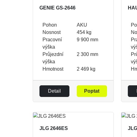
GENIE GS-2646
HA
Pohon
AKU
Po
Nosnost
454 kg
No
Pracovní
9 900 mm
Pr
výška
vý
Průjezdní
2 300 mm
Pr
výška
vý
Hmotnost
2 469 kg
Hm
Detail
Poptat
JLG 2646ES
JLG