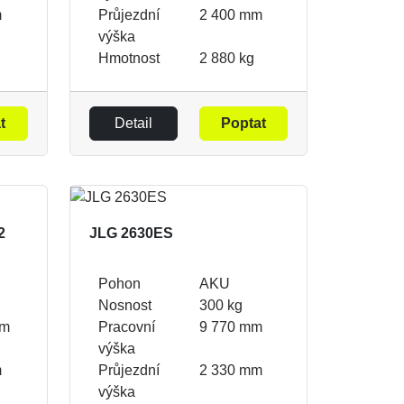
m
Průjezdní
2 400 mm
výška
Hmotnost
2 880 kg
t
Detail
Poptat
2
JLG 2630ES
Pohon
AKU
Nosnost
300 kg
mm
Pracovní
9 770 mm
výška
m
Průjezdní
2 330 mm
výška