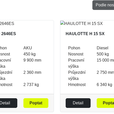
Podle nos
 2646ES
HAULOTTE H 15 SX
hon
AKU
Pohon
Diesel
snost
450 kg
Nosnost
500 kg
acovní
9 900 mm
Pracovní
15 000 
ška
výška
ůjezdní
2 360 mm
Průjezdní
2 750 m
ška
výška
otnost
2 737 kg
Hmotnost
6 340 kg
Detail
Poptat
Detail
Popta