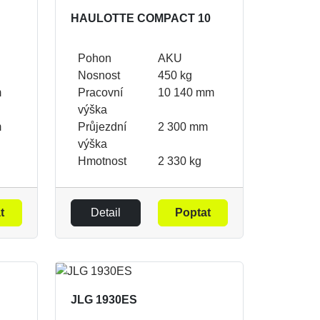
HAULOTTE COMPACT 10
Pohon
AKU
Nosnost
450 kg
m
Pracovní
10 140 mm
výška
m
Průjezdní
2 300 mm
výška
Hmotnost
2 330 kg
t
Detail
Poptat
JLG 1930ES