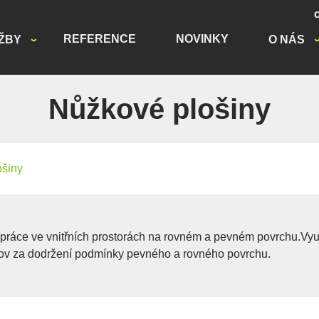
REFERENCE
NOVINKY
ŽBY
O NÁS
Nůžkové plošiny
ošiny
ráce ve vnitřních prostorách na rovném a pevném povrchu.Využi
udov za dodržení podmínky pevného a rovného povrchu.