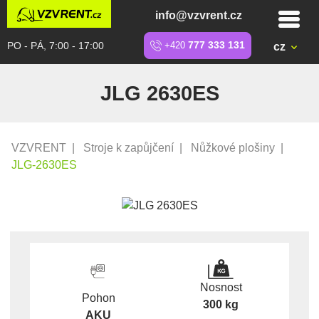
info@vzvrent.cz
PO - PÁ, 7:00 - 17:00
+420
777 333 131
cz
JLG 2630ES
VZVRENT
|
Stroje k zapůjčení
|
Nůžkové plošiny
|
JLG-2630ES
Nosnost
Pohon
300 kg
AKU