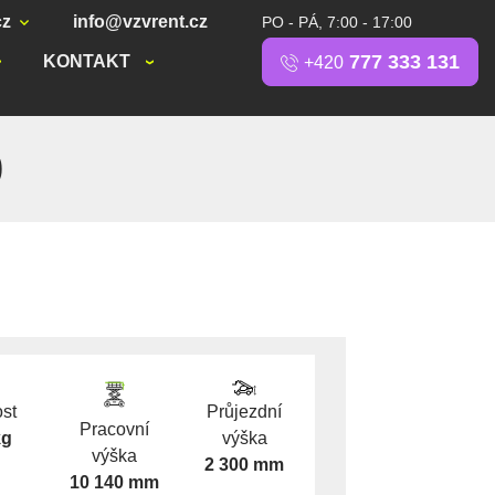
cz
info@vzvrent.cz
PO - PÁ, 7:00 - 17:00
777 333 131
KONTAKT
+420
0
st
Průjezdní
Pracovní
kg
výška
výška
2 300 mm
10 140 mm