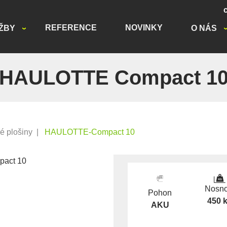
REFERENCE
NOVINKY
ŽBY
O NÁS
HAULOTTE Compact 1
é plošiny
|
HAULOTTE-Compact 10
Nosno
Pohon
450 
AKU