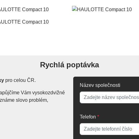
Rychlá poptávka
ky
pro celou ČR.
Název společnosti
. Zapůjčíme Vám vysokozdvižné
Neznáme slovo problém,
Telefon
*