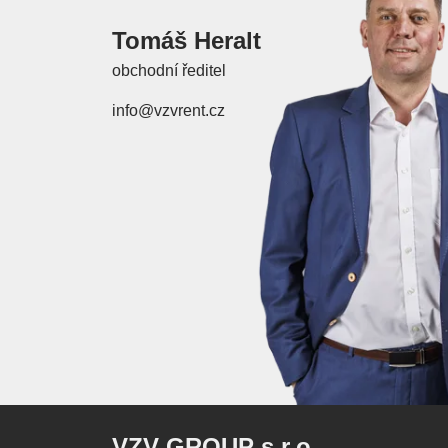
Tomáš Heralt
obchodní ředitel
info@vzvrent.cz
VZV GROUP s.r.o.