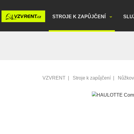
STROJE K ZAPŮJČENÍ
SLU
VZVRENT
|
Stroje k zapůjčení
|
Nůžkov