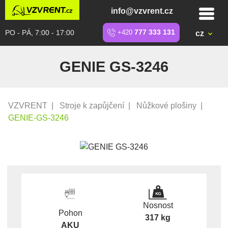
info@vzvrent.cz
PO - PÁ, 7:00 - 17:00
+420
777 333 131
cz
GENIE GS-3246
VZVRENT
|
Stroje k zapůjčení
|
Nůžkové plošiny
|
GENIE-GS-3246
Nosnost
Pohon
317 kg
AKU