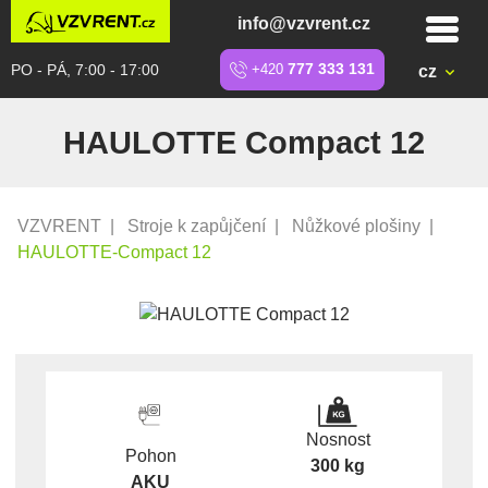
info@vzvrent.cz
PO - PÁ, 7:00 - 17:00
+420
777 333 131
cz
HAULOTTE Compact 12
VZVRENT
|
Stroje k zapůjčení
|
Nůžkové plošiny
|
HAULOTTE-Compact 12
Nosnost
Pohon
300 kg
AKU