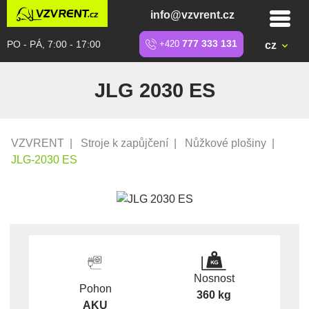
info@vzvrent.cz
PO - PÁ, 7:00 - 17:00
+420
777 333 131
cz
JLG 2030 ES
VZVRENT
|
Stroje k zapůjčení
|
Nůžkové plošiny
|
JLG-2030 ES
Nosnost
Pohon
360 kg
AKU