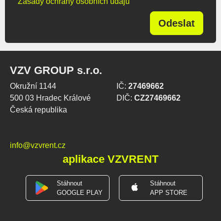
Zásady ochrany osobních údajů
Odeslat
VZV GROUP s.r.o.
Okružní 1144
IČ:
27469662
500 03 Hradec Králové
DIČ:
CZ27469662
Česká republika
info@vzvrent.cz
aplikace VZVRENT
Stáhnout
Stáhnout
GOOGLE PLAY
APP STORE