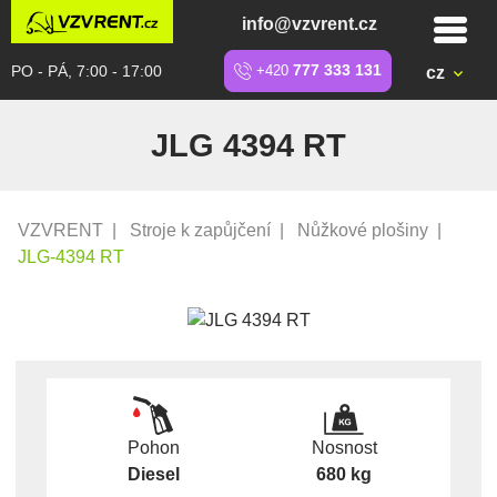
info@vzvrent.cz
PO - PÁ, 7:00 - 17:00
+420
777 333 131
cz
JLG 4394 RT
VZVRENT
|
Stroje k zapůjčení
|
Nůžkové plošiny
|
JLG-4394 RT
Pohon
Nosnost
Diesel
680 kg