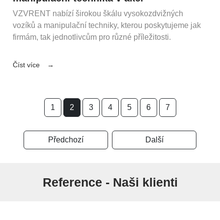
VZVRENT nabízí širokou škálu vysokozdvižných
vozíků a manipulační techniky, kterou poskytujeme jak
firmám, tak jednotlivcům pro různé příležitosti.
Číst více
1
2
3
4
5
6
7
Předchozí
Další
Reference - Naši klienti