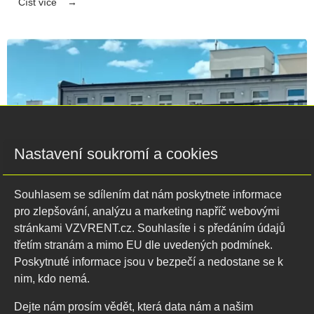
Číst více
Nastavení soukromí a cookies
Souhlasem se sdílením dat nám poskytnete informace
pro zlepšování, analýzu a marketing napříč webovými
stránkami VZVRENT.cz. Souhlasíte i s předáním údajů
třetím stranám a mimo EU dle uvedených podmínek.
27.05.2025
Poskytnuté informace jsou v bezpečí a nedostane se k
Další úspěšné květnové realizace:
nim, kdo nemá.
technika VZV RENT v akci
Dejte nám prosím vědět, která data nám a našim