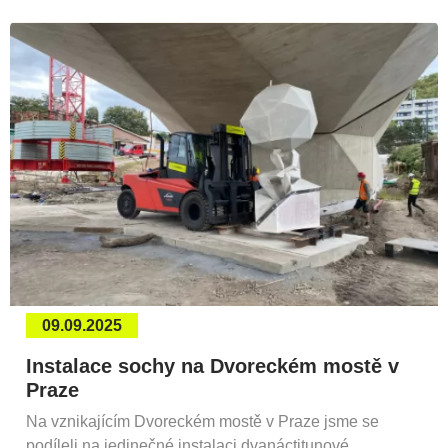
09.09.2025
Instalace sochy na Dvoreckém mostě v
Praze
Na vznikajícím Dvoreckém mostě v Praze jsme se
podíleli na jedinečné instalaci dvanáctitunové