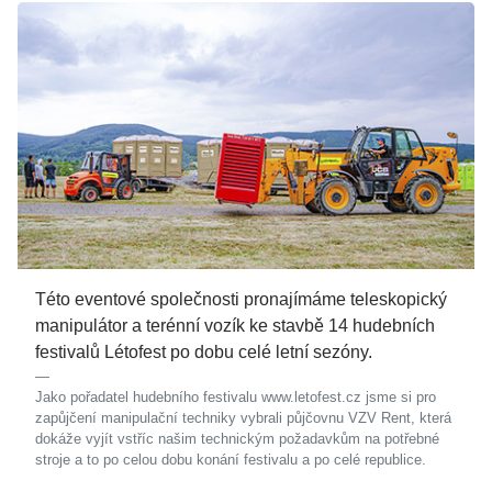
Této eventové společnosti pronajímáme teleskopický
manipulátor a terénní vozík ke stavbě 14 hudebních
festivalů Létofest po dobu celé letní sezóny.
Jako pořadatel hudebního festivalu www.letofest.cz jsme si pro
zapůjčení manipulační techniky vybrali půjčovnu VZV Rent, která
dokáže vyjít vstříc našim technickým požadavkům na potřebné
stroje a to po celou dobu konání festivalu a po celé republice.