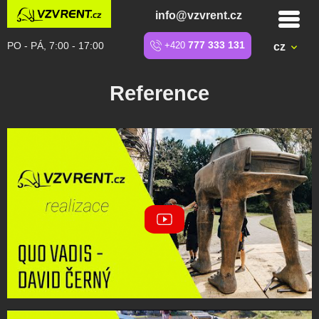
info@vzvrent.cz
PO - PÁ, 7:00 - 17:00
+420
777 333 131
cz
Reference