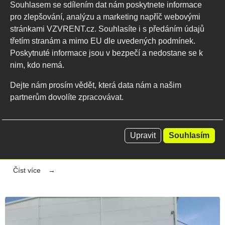
Souhlasem se sdílením dat nám poskytnete informace
pro zlepšování, analýzu a marketing napříč webovými
stránkami VZVRENT.cz. Souhlasíte i s předáním údajů
třetím stranám a mimo EU dle uvedených podmínek.
Poskytnuté informace jsou v bezpečí a nedostane se k
nim, kdo nemá.
03.08.2022
Dejte nám prosím vědět, která data nám a našim
partnerům dovolíte zpracovávat.
Složení CNC stroje
V Praze bylo potřeba složení CNC stroje. Této akce se
ujal náš zkušený řidič Martin s vysokozdvižným
Upravit
Souhlasím
vozíkem Still...
Číst více