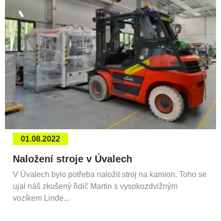
01.08.2022
Naložení stroje v Úvalech
V Úvalech bylo potřeba naložit stroj na kamion. Toho se
ujal náš zkušený řidič Martin s vysokozdvižným
vozíkem Linde...