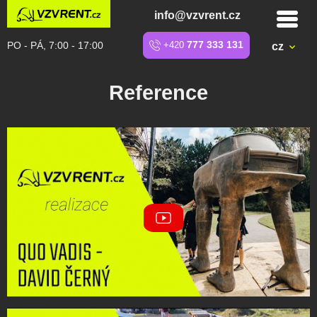
info@vzvrent.cz
PO - PÁ, 7:00 - 17:00
+420
777 333 131
cz
Reference