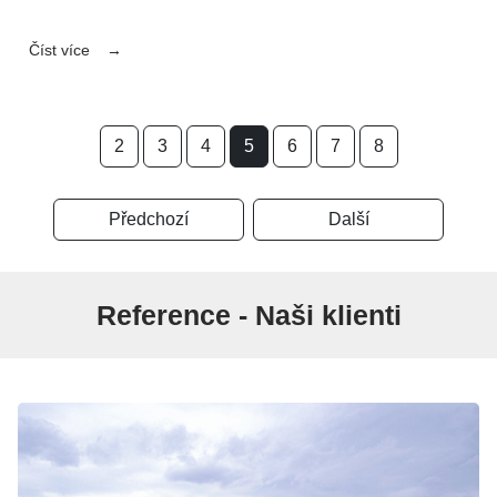
Číst více
2
3
4
5
6
7
8
Předchozí
Další
Reference - Naši klienti