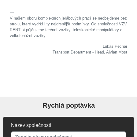
V našem oboru komplexních jeřábových prací se neobejdeme bez
strojů, které vydrží i ty nejdrsnější podmínky. Od společnosti VZV
RENT si půjčujeme terénní vozíky, teleskopické manipulátory a
velkotonážní vozíky.
Lukáš Pechar
Transport Department - Head, Alvian Most
Rychlá poptávka
Název společnosti