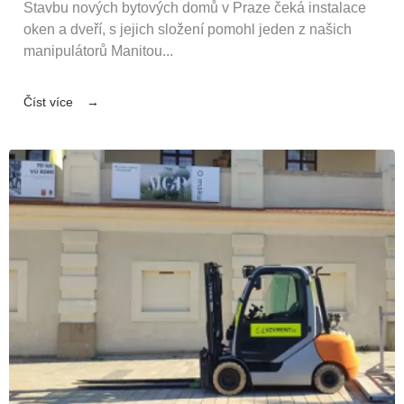
Stavbu nových bytových domů v Praze čeká instalace
oken a dveří, s jejich složení pomohl jeden z našich
manipulátorů Manitou...
Číst více