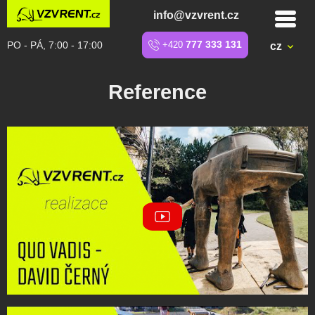
info@vzvrent.cz
PO - PÁ, 7:00 - 17:00
+420
777 333 131
cz
Reference