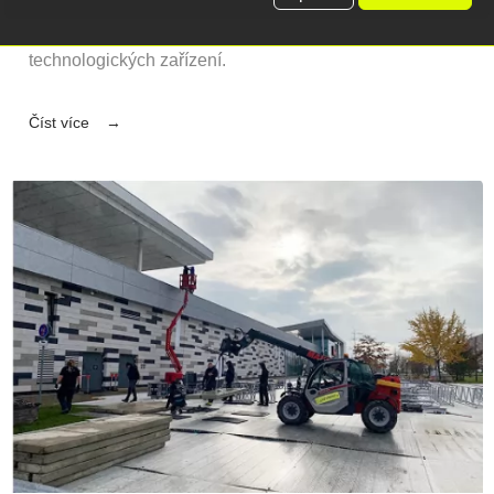
napříč různými obory – od citlivé manipulace v
omezených prostorách až po přesuny těžkých
technologických zařízení.
Číst více