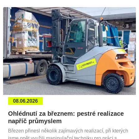
08.06.2026
Ohlédnutí za březnem: pestré realizace
napříč průmyslem
Březen přinesl několik zajímavých realizací, při kterých
jsme opět využili manipulační techniku pro práci s