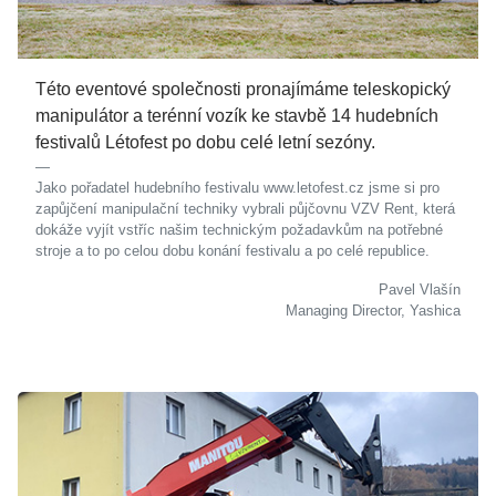
Této eventové společnosti pronajímáme teleskopický
manipulátor a terénní vozík ke stavbě 14 hudebních
festivalů Létofest po dobu celé letní sezóny.
Jako pořadatel hudebního festivalu www.letofest.cz jsme si pro
zapůjčení manipulační techniky vybrali půjčovnu VZV Rent, která
dokáže vyjít vstříc našim technickým požadavkům na potřebné
stroje a to po celou dobu konání festivalu a po celé republice.
Pavel Vlašín
Managing Director, Yashica