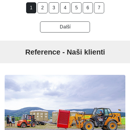
1
2
3
4
5
6
7
Další
Reference - Naši klienti