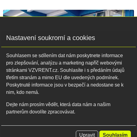
Nastavení soukromí a cookies
Souhlasem se sdílením dat nám poskytnete informace
pro zlepšování, analýzu a marketing napříč webovými
stránkami VZVRENT.cz. Souhlasíte i s předáním údajů
třetím stranám a mimo EU dle uvedených podmínek.
Poskytnuté informace jsou v bezpečí a nedostane se k
nim, kdo nemá.
16.03.2026
Dejte nám prosím vědět, která data nám a našim
partnerům dovolíte zpracovávat.
Naše technika opět v akci: realizace z
posledních týdnů
Naše technika je pravidelně v terénu a pomáhá firmám
Upravit
Souhlasím