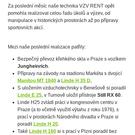
Za poslední měsíc naše technika VZV RENT opět
pomohla realizovat celou řadu úkolů a výzev, od
manipulace v historických prostorách až po přípravy
sportovních akcí.
Mezi naše poslední realizace patřily:
Bezpečný převoz křehkého skla v Praze s vozíkem
Jungheinrich
.
Přípravy na závody na stadionu Markéta s dvojicí
Manitou MT 1840
a
Linde H 35 D
.
S uložením vzduchotechniky v Benešově si poradil
Linde E 25
, v Turnově uložil přístroje
Still RX 60
.
Linde H25 zvládl práci v kongresovém centru v
Praze (a to včetně využití výtahu z roku 1976), s
prací v prostorách Národního divadla v Praze si
poradil
Linde H 20
.
Také
Linde H 160
si s prací v Plzni poradil bez