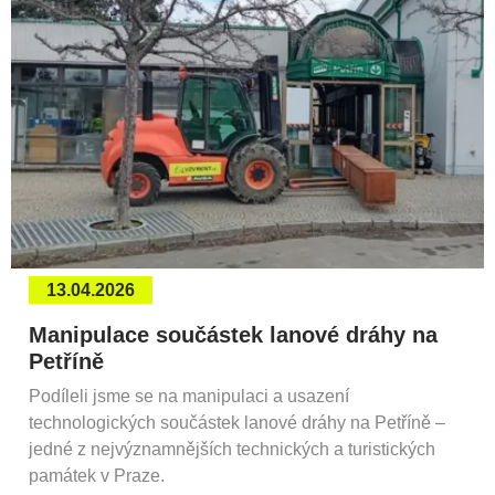
13.04.2026
Manipulace součástek lanové dráhy na
Petříně
Podíleli jsme se na manipulaci a usazení
technologických součástek lanové dráhy na Petříně –
jedné z nejvýznamnějších technických a turistických
památek v Praze.