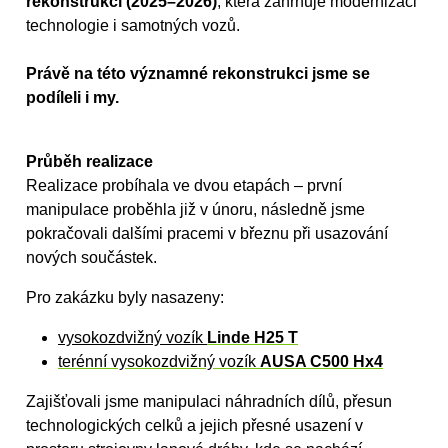
rekonstrukcí (2025–2026)
, která zahrnuje modernizaci
technologie i samotných vozů.
Právě na této významné rekonstrukci jsme se
podíleli i my.
Průběh realizace
Realizace probíhala ve dvou etapách – první
manipulace proběhla již v únoru, následně jsme
pokračovali dalšími pracemi v březnu při usazování
nových součástek.
Pro zakázku byly nasazeny:
vysokozdvižný vozík
Linde H25 T
terénní vysokozdvižný vozík
AUSA C500 Hx4
Zajišťovali jsme manipulaci náhradních dílů, přesun
technologických celků a jejich přesné usazení v