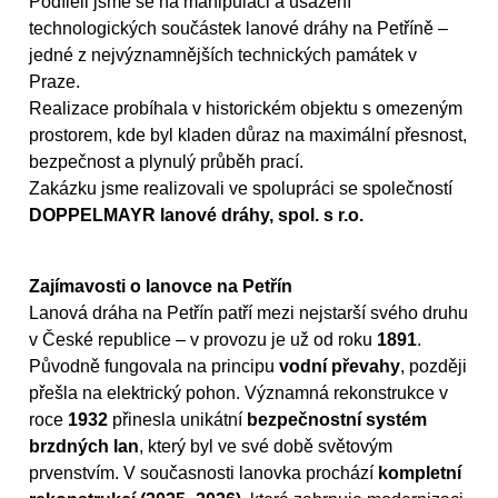
Podíleli jsme se na manipulaci a usazení
technologických součástek lanové dráhy na Petříně –
jedné z nejvýznamnějších technických památek v
Praze.
Realizace probíhala v historickém objektu s omezeným
prostorem, kde byl kladen důraz na maximální přesnost,
bezpečnost a plynulý průběh prací.
Zakázku jsme realizovali ve spolupráci se společností
DOPPELMAYR lanové dráhy, spol. s r.o.
Zajímavosti o lanovce na Petřín
Lanová dráha na Petřín patří mezi nejstarší svého druhu
v České republice – v provozu je už od roku
1891
.
Původně fungovala na principu
vodní převahy
, později
přešla na elektrický pohon. Významná rekonstrukce v
roce
1932
přinesla unikátní
bezpečnostní systém
brzdných lan
, který byl ve své době světovým
prvenstvím. V současnosti lanovka prochází
kompletní