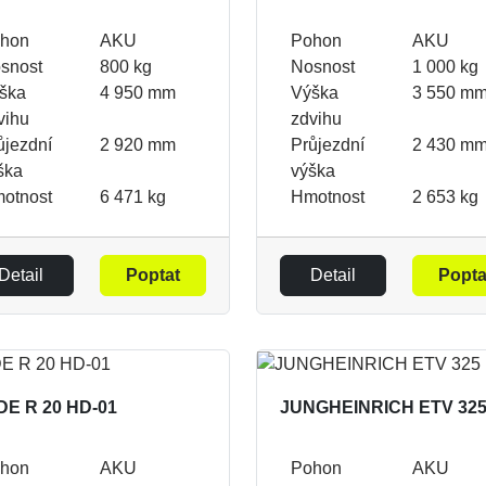
hon
AKU
Pohon
AKU
snost
800 kg
Nosnost
1 000 kg
ška
4 950 mm
Výška
3 550 m
vihu
zdvihu
ůjezdní
2 920 mm
Průjezdní
2 430 m
ška
výška
otnost
6 471 kg
Hmotnost
2 653 kg
Detail
Poptat
Detail
Popta
DE R 20 HD-01
JUNGHEINRICH ETV 32
hon
AKU
Pohon
AKU