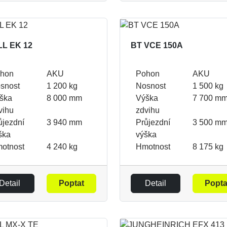
LL EK 12
BT VCE 150A
hon
AKU
Pohon
AKU
snost
1 200 kg
Nosnost
1 500 kg
ška
8 000 mm
Výška
7 700 m
vihu
zdvihu
ůjezdní
3 940 mm
Průjezdní
3 500 m
ška
výška
otnost
4 240 kg
Hmotnost
8 175 kg
Detail
Poptat
Detail
Popta