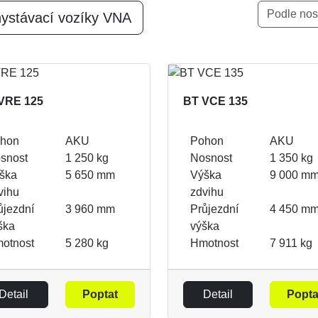
Podle nos
ystávací vozíky VNA
VRE 125
BT VCE 135
hon
AKU
Pohon
AKU
snost
1 250 kg
Nosnost
1 350 kg
ška
5 650 mm
Výška
9 000 m
vihu
zdvihu
ůjezdní
3 960 mm
Průjezdní
4 450 m
ška
výška
otnost
5 280 kg
Hmotnost
7 911 kg
Detail
Poptat
Detail
Popta