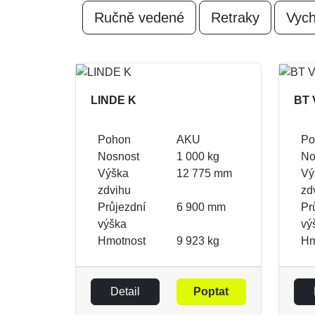
Ručně vedené
Retraky
Vych
LINDE K
BT 
Pohon
AKU
Po
Nosnost
1 000 kg
No
Výška
12 775 mm
Vý
zdvihu
zd
Průjezdní
6 900 mm
Pr
výška
vý
Hmotnost
9 923 kg
Hm
Detail
Poptat