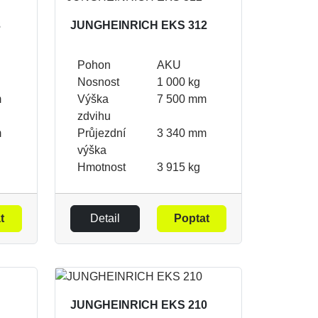
3
JUNGHEINRICH EKS 312
Pohon
AKU
Nosnost
1 000 kg
m
Výška
7 500 mm
zdvihu
m
Průjezdní
3 340 mm
výška
Hmotnost
3 915 kg
t
Detail
Poptat
JUNGHEINRICH EKS 210