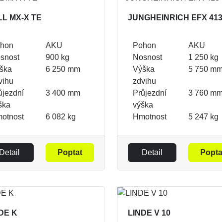
LL MX-X TE
JUNGHEINRICH EFX 41
hon
AKU
Pohon
AKU
snost
900 kg
Nosnost
1 250 kg
ška
6 250 mm
Výška
5 750 m
vihu
zdvihu
ůjezdní
3 400 mm
Průjezdní
3 760 m
ška
výška
otnost
6 082 kg
Hmotnost
5 247 kg
Detail
Poptat
Detail
Popta
DE K
LINDE V 10