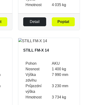
Hmotnost
4 035 kg
t
Detail
Poptat
STILL FM-X 14
Pohon
AKU
Nosnost
1 400 kg
m
Výška
7 990 mm
zdvihu
m
Průjezdní
3 230 mm
výška
Hmotnost
3 734 kg