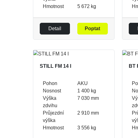
Hmotnost
5 672 kg
Hm
Detail
Poptat
STILL FM 14 I
BT 
Pohon
AKU
Po
Nosnost
1 400 kg
No
Výška
7 030 mm
Vý
zdvihu
zd
Průjezdní
2 910 mm
Pr
výška
vý
Hmotnost
3 556 kg
Hm