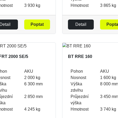
otnost
3 930 kg
Hmotnost
3 865 kg
Detail
Poptat
Detail
Popta
FRT 2000 SE/5
BT RRE 160
hon
AKU
Pohon
AKU
snost
2 000 kg
Nosnost
1 600 kg
ška
6 300 mm
Výška
8 000 m
vihu
zdvihu
ůjezdní
2 850 mm
Průjezdní
3 450 m
ška
výška
otnost
4 245 kg
Hmotnost
3 740 kg