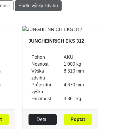
nosti
Podle výšky zdvihu
JUNGHEINRICH EKS 312
Pohon
AKU
Nosnost
1 000 kg
m
Výška
8 310 mm
zdvihu
m
Průjezdní
4 670 mm
výška
Hmotnost
3 861 kg
t
Detail
Poptat