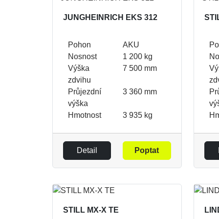
JUNGHEINRICH EKS 312
STI
Pohon
AKU
Po
Nosnost
1 200 kg
No
Výška
7 500 mm
Vý
zdvihu
zd
Průjezdní
3 360 mm
Pr
výška
vý
Hmotnost
3 935 kg
Hm
Detail
Poptat
STILL MX-X TE
LIN