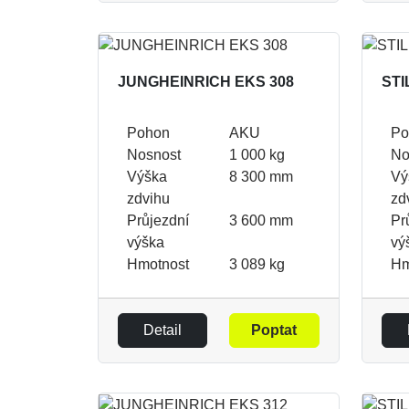
JUNGHEINRICH EKS 308
STI
Pohon
AKU
Po
Nosnost
1 000 kg
No
Výška
8 300 mm
Vý
zdvihu
zd
Průjezdní
3 600 mm
Pr
výška
vý
Hmotnost
3 089 kg
Hm
Detail
Poptat