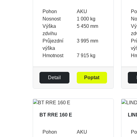
Pohon
AKU
Po
Nosnost
1 000 kg
No
Výška
5 450 mm
Vý
zdvihu
zd
Průjezdní
3 995 mm
Pr
výška
vý
Hmotnost
7 915 kg
Hm
Detail
Poptat
BT RRE 160 E
LIN
Pohon
AKU
Po