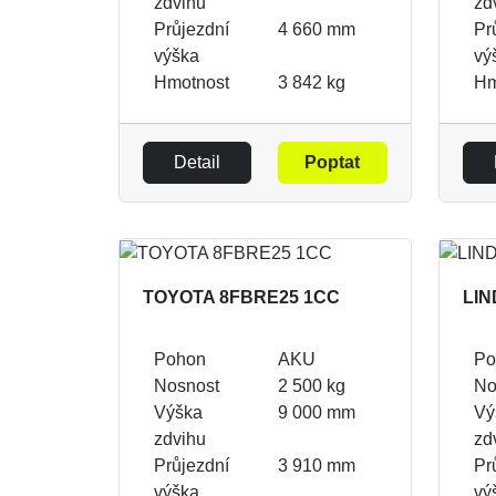
zdvihu
zd
Průjezdní
4 660 mm
Pr
výška
vý
Hmotnost
3 842 kg
Hm
Detail
Poptat
TOYOTA 8FBRE25 1CC
LIN
Pohon
AKU
Po
Nosnost
2 500 kg
No
Výška
9 000 mm
Vý
zdvihu
zd
Průjezdní
3 910 mm
Pr
výška
vý