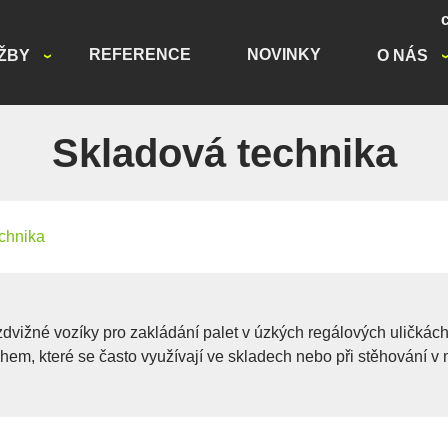
REFERENCE
NOVINKY
ŽBY
O NÁS
Skladová technika
chnika
zdvižné vozíky pro zakládání palet v úzkých regálových uličká
hem, které se často využívají ve skladech nebo při stěhování v 