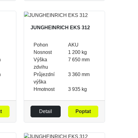
JUNGHEINRICH EKS 312
Pohon
AKU
Nosnost
1 200 kg
m
Výška
7 650 mm
zdvihu
m
Průjezdní
3 360 mm
výška
Hmotnost
3 935 kg
t
Detail
Poptat