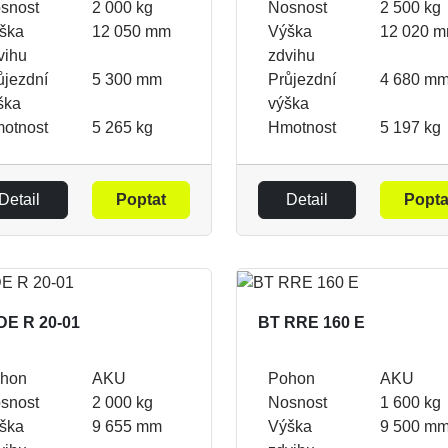
snost
2 000 kg
Nosnost
2 500 kg
ška
12 050 mm
Výška
12 020 
vihu
zdvihu
ůjezdní
5 300 mm
Průjezdní
4 680 m
ška
výška
otnost
5 265 kg
Hmotnost
5 197 kg
Detail
Poptat
Detail
Popta
DE R 20-01
BT RRE 160 E
hon
AKU
Pohon
AKU
snost
2 000 kg
Nosnost
1 600 kg
ška
9 655 mm
Výška
9 500 m