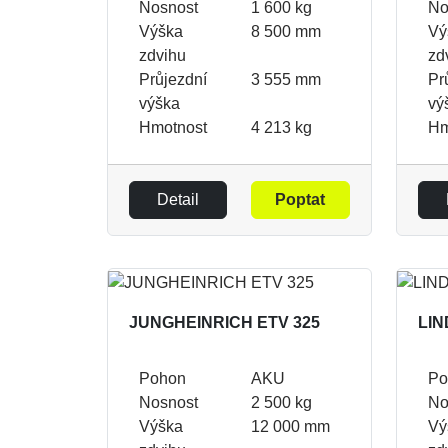
Nosnost
1 600 kg
No
Výška
8 500 mm
Vý
zdvihu
zd
Průjezdní
3 555 mm
Pr
výška
vý
Hmotnost
4 213 kg
Hm
Detail
Poptat
JUNGHEINRICH ETV 325
LIN
Pohon
AKU
Po
Nosnost
2 500 kg
No
Výška
12 000 mm
Vý