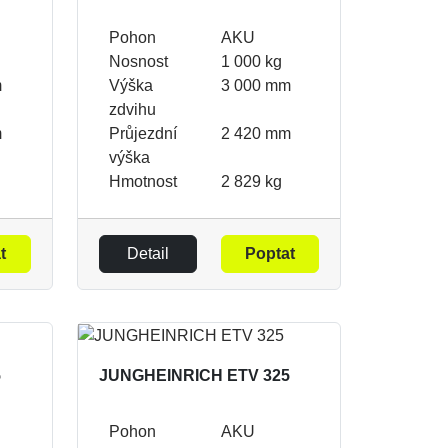
Pohon
AKU
Nosnost
1 000 kg
m
Výška
3 000 mm
zdvihu
m
Průjezdní
2 420 mm
výška
Hmotnost
2 829 kg
t
Detail
Poptat
5
JUNGHEINRICH ETV 325
Pohon
AKU