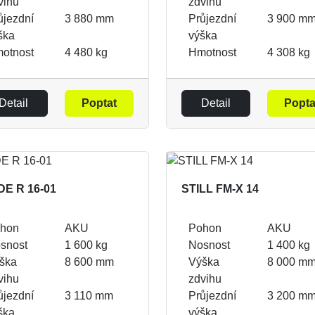
vihu
zdvihu
ůjezdní
3 880 mm
Průjezdní
3 900 m
ška
výška
otnost
4 480 kg
Hmotnost
4 308 kg
Detail
Poptat
Detail
Popta
DE R 16-01
STILL FM-X 14
hon
AKU
Pohon
AKU
snost
1 600 kg
Nosnost
1 400 kg
ška
8 600 mm
Výška
8 000 m
vihu
zdvihu
ůjezdní
3 110 mm
Průjezdní
3 200 m
ška
výška