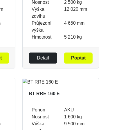
Nosnost
2 500 kg
mm
Výška
12 020 mm
zdvihu
m
Průjezdní
4 650 mm
výška
Hmotnost
5 210 kg
t
Detail
Poptat
BT RRE 160 E
Pohon
AKU
Nosnost
1 600 kg
m
Výška
9 500 mm