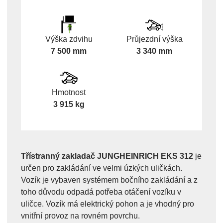
Výška zdvihu
Průjezdní výška
7 500 mm
3 340 mm
Hmotnost
3 915 kg
Třístranný zakladač JUNGHEINRICH EKS 312
je
určen pro zakládání ve velmi úzkých uličkách.
Vozík je vybaven systémem bočního zakládání a z
toho důvodu odpadá potřeba otáčení vozíku v
uličce. Vozík má elektrický pohon a je vhodný pro
vnitřní provoz na rovném povrchu.