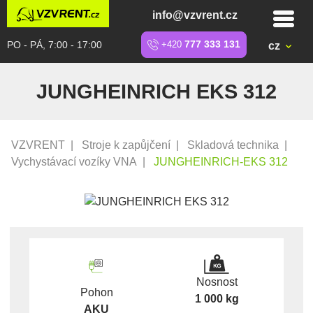
info@vzvrent.cz
PO - PÁ, 7:00 - 17:00
+420
777 333 131
cz
JUNGHEINRICH EKS 312
VZVRENT
|
Stroje k zapůjčení
|
Skladová technika
|
Vychystávací vozíky VNA
|
JUNGHEINRICH-EKS 312
Nosnost
Pohon
1 000 kg
AKU