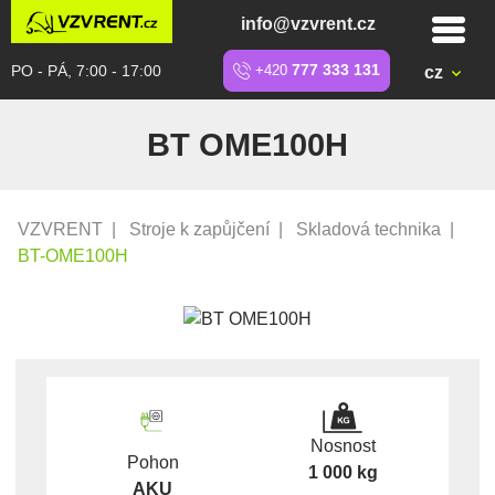
info@vzvrent.cz
PO - PÁ, 7:00 - 17:00
+420
777 333 131
cz
BT OME100H
VZVRENT
|
Stroje k zapůjčení
|
Skladová technika
|
BT-OME100H
Nosnost
Pohon
1 000 kg
AKU