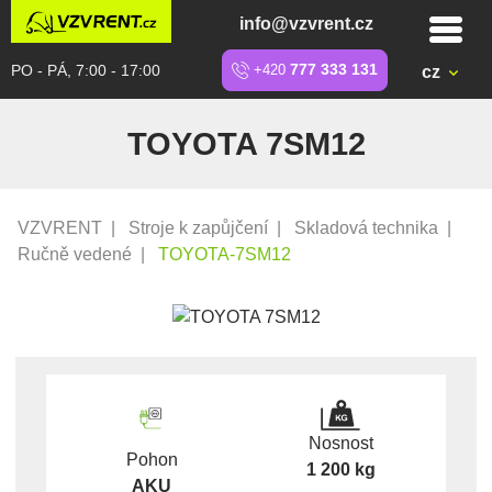
info@vzvrent.cz
PO - PÁ, 7:00 - 17:00
+420
777 333 131
cz
TOYOTA 7SM12
VZVRENT
|
Stroje k zapůjčení
|
Skladová technika
|
Ručně vedené
|
TOYOTA-7SM12
Nosnost
Pohon
1 200 kg
AKU