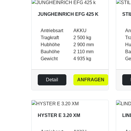
JUNGHEINRICH EFG 425 K
STI
Antriebsart
AKKU
An
Tragkraft
2 500 kg
Tr
Hubhöhe
2 900 mm
Hu
Bauhöhe
2 110 mm
Ba
Gewicht
4 935 kg
Ge
Detail
ANFRAGEN
HYSTER E 3.20 XM
LIN