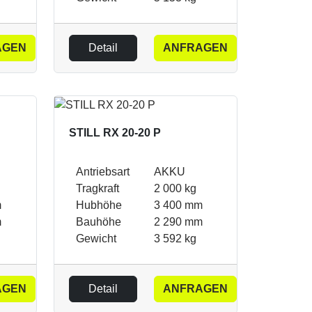
AGEN
Detail
ANFRAGEN
STILL RX 20-20 P
Antriebsart
AKKU
Tragkraft
2 000 kg
m
Hubhöhe
3 400 mm
m
Bauhöhe
2 290 mm
Gewicht
3 592 kg
AGEN
Detail
ANFRAGEN