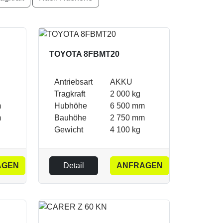
TOYOTA 8FBMT20
Antriebsart
AKKU
Tragkraft
2 000 kg
m
Hubhöhe
6 500 mm
m
Bauhöhe
2 750 mm
Gewicht
4 100 kg
AGEN
Detail
ANFRAGEN