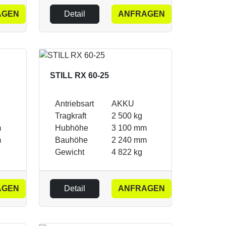
AGEN
Detail
ANFRAGEN
STILL RX 60-25
Antriebsart
AKKU
Tragkraft
2 500 kg
m
Hubhöhe
3 100 mm
m
Bauhöhe
2 240 mm
Gewicht
4 822 kg
AGEN
Detail
ANFRAGEN