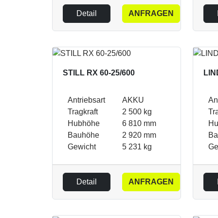
Detail
ANFRAGEN
STILL RX 60-25/600
LIN
Antriebsart
AKKU
An
Tragkraft
2 500 kg
Tr
Hubhöhe
6 810 mm
Hu
Bauhöhe
2 920 mm
Ba
Gewicht
5 231 kg
Ge
Detail
ANFRAGEN