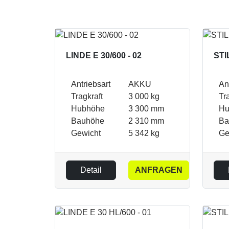
LINDE E 30/600 - 02
STI
Antriebsart
AKKU
An
Tragkraft
3 000 kg
Tr
Hubhöhe
3 300 mm
Hu
Bauhöhe
2 310 mm
Ba
Gewicht
5 342 kg
Ge
Detail
ANFRAGEN