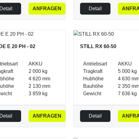
Detail
ANFRAGEN
Detail
ANFR
DE E 20 PH - 02
STILL RX 60-50
triebsart
AKKU
Antriebsart
AKKU
agkraft
2 000 kg
Tragkraft
5 000 kg
bhöhe
4 620 mm
Hubhöhe
4 630 m
uhöhe
2 130 mm
Bauhöhe
2 350 m
wicht
3 859 kg
Gewicht
7 636 kg
Detail
ANFRAGEN
Detail
ANFR