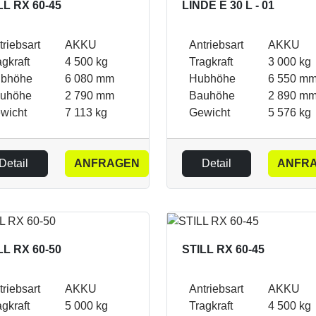
LL RX 60-45
LINDE E 30 L - 01
triebsart
AKKU
Antriebsart
AKKU
agkraft
4 500 kg
Tragkraft
3 000 kg
bhöhe
6 080 mm
Hubhöhe
6 550 m
uhöhe
2 790 mm
Bauhöhe
2 890 m
wicht
7 113 kg
Gewicht
5 576 kg
Detail
ANFRAGEN
Detail
ANFR
LL RX 60-50
STILL RX 60-45
triebsart
AKKU
Antriebsart
AKKU
agkraft
5 000 kg
Tragkraft
4 500 kg