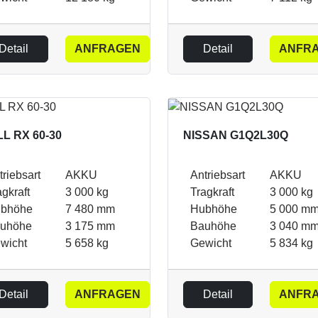
Detail
ANFRAGEN
Detail
ANFR
LL RX 60-30
NISSAN G1Q2L30Q
triebsart
AKKU
Antriebsart
AKKU
agkraft
3 000 kg
Tragkraft
3 000 kg
bhöhe
7 480 mm
Hubhöhe
5 000 m
uhöhe
3 175 mm
Bauhöhe
3 040 m
wicht
5 658 kg
Gewicht
5 834 kg
Detail
ANFRAGEN
Detail
ANFR