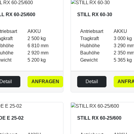
LL RX 60-25/600
STILL RX 60-30
triebsart
AKKU
Antriebsart
AKKU
agkraft
2 500 kg
Tragkraft
3 000 kg
bhöhe
6 810 mm
Hubhöhe
3 290 m
uhöhe
2 920 mm
Bauhöhe
2 350 m
wicht
5 200 kg
Gewicht
5 365 kg
Detail
ANFRAGEN
Detail
ANFR
DE E 25-02
STILL RX 60-25/600