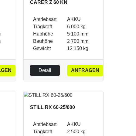
CARER Z 60 KN
Antriebsart
AKKU
Tragkraft
6 000 kg
m
Hubhöhe
5 100 mm
m
Bauhöhe
2 700 mm
Gewicht
12 150 kg
AGEN
Detail
ANFRAGEN
STILL RX 60-25/600
Antriebsart
AKKU
Tragkraft
2 500 kg