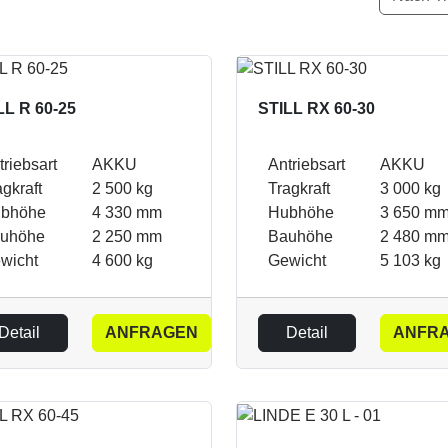
LL R 60-25
STILL RX 60-30
triebsart
AKKU
Antriebsart
AKKU
agkraft
2 500 kg
Tragkraft
3 000 kg
bhöhe
4 330 mm
Hubhöhe
3 650 m
uhöhe
2 250 mm
Bauhöhe
2 480 m
wicht
4 600 kg
Gewicht
5 103 kg
Detail
ANFRAGEN
Detail
ANFR