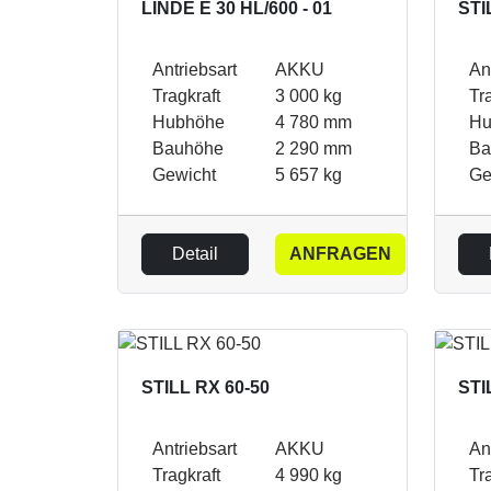
LINDE E 30 HL/600 - 01
STI
Antriebsart
AKKU
An
Tragkraft
3 000 kg
Tr
Hubhöhe
4 780 mm
Hu
Bauhöhe
2 290 mm
Ba
Gewicht
5 657 kg
Ge
Detail
ANFRAGEN
STILL RX 60-50
STI
Antriebsart
AKKU
An
Tragkraft
4 990 kg
Tr