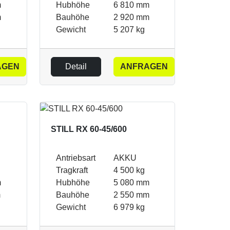
m
Hubhöhe
6 810 mm
m
Bauhöhe
2 920 mm
Gewicht
5 207 kg
AGEN
Detail
ANFRAGEN
STILL RX 60-45/600
Antriebsart
AKKU
Tragkraft
4 500 kg
m
Hubhöhe
5 080 mm
m
Bauhöhe
2 550 mm
Gewicht
6 979 kg