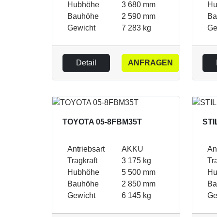
Hubhöhe
3 680 mm
Hu
Bauhöhe
2 590 mm
Ba
Gewicht
7 283 kg
Ge
Detail
ANFRAGEN
TOYOTA 05-8FBM35T
STI
Antriebsart
AKKU
An
Tragkraft
3 175 kg
Tr
Hubhöhe
5 500 mm
Hu
Bauhöhe
2 850 mm
Ba
Gewicht
6 145 kg
Ge