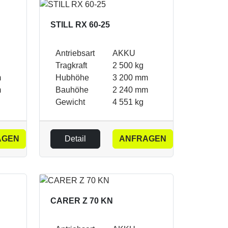
STILL RX 60-25
Antriebsart
AKKU
Tragkraft
2 500 kg
m
Hubhöhe
3 200 mm
m
Bauhöhe
2 240 mm
Gewicht
4 551 kg
AGEN
Detail
ANFRAGEN
CARER Z 70 KN