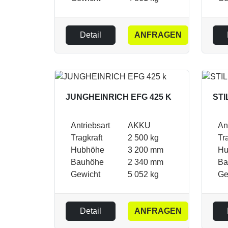
Detail
ANFRAGEN
JUNGHEINRICH EFG 425 K
STI
Antriebsart
AKKU
An
Tragkraft
2 500 kg
Tr
Hubhöhe
3 200 mm
Hu
Bauhöhe
2 340 mm
Ba
Gewicht
5 052 kg
Ge
Detail
ANFRAGEN