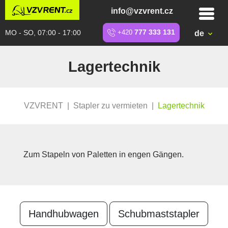
info@vzvrent.cz
MO - SO, 07:00 - 17:00
+420
777 333 131
de
Lagertechnik
VZVRENT
|
Stapler zu vermieten
|
Lagertechnik
Zum Stapeln von Paletten in engen Gängen.
Handhubwagen
Schubmaststapler