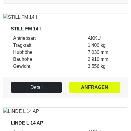
STILL FM 14 I
Antriebsart
AKKU
Tragkraft
1 400 kg
Hubhöhe
7 030 mm
Bauhöhe
2 910 mm
Gewicht
3 556 kg
Detail
ANFRAGEN
LINDE L 14 AP