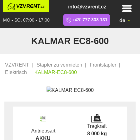
info@vzvrent.cz
MO - SO, 07:00 - 17:00
+420
777 333 131
de
KALMAR EC8-600
VZVRENT
|
Stapler zu vermieten
|
Frontstapler
|
Elektrisch
|
KALMAR-EC8-600
Tragkraft
Antriebsart
8 000 kg
AKKU