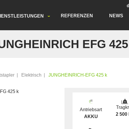
REFERENZEN
NEWS
IENSTLEISTUNGEN
UNGHEINRICH EFG 425
tstapler
|
Elektrisch
|
JUNGHEINRICH-EFG 425 k
Tragkr
Antriebsart
2 500
AKKU