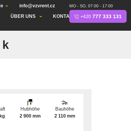
de
info@vzvrent.cz
MO - SO, 07:00 - 17:00
777 333 131
ÜBER UNS
KONTAKT
+420
 k
aft
Hubhöhe
Bauhöhe
 kg
2 900 mm
2 110 mm