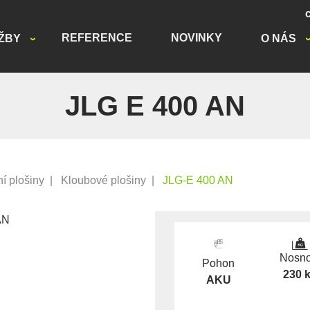
REFERENCE
NOVINKY
ŽBY
O NÁS
JLG E 400 AN
í plošiny
|
Kloubové plošiny
|
JLG-E 400 AN
Nosno
Pohon
230 
AKU