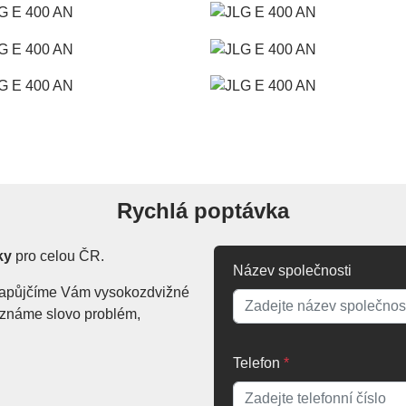
Rychlá poptávka
ky
pro celou ČR.
Název společnosti
. Zapůjčíme Vám vysokozdvižné
Neznáme slovo problém,
Telefon
*