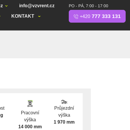
cz
info@vzvrent.cz
PO - PÁ, 7:00 - 17:00
777 333 131
KONTAKT
+420
st
Průjezdní
Pracovní
kg
výška
výška
1 970 mm
14 000 mm