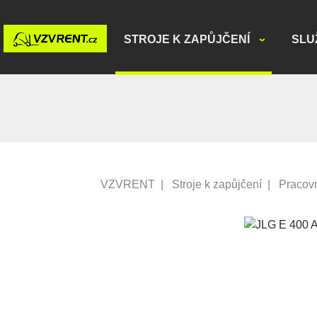
STROJE K ZAPŮJČENÍ
SLU
VZVRENT
|
Stroje k zapůjčení
|
Pracovn