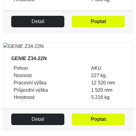
Detail
Poptat
GENIE Z34-22N
Pohon
AKU
Nosnost
227 kg
Pracovní výška
12 520 mm
Průjezdní výška
1 520 mm
Hmotnost
5 216 kg
Detail
Poptat