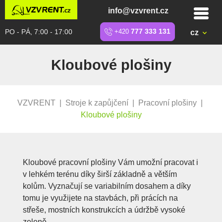
info@vzvrent.cz
PO - PÁ, 7:00 - 17:00
+420
777 333 131
cz
Kloubové plošiny
VZVRENT
|
Stroje k zapůjčení
|
Pracovní plošiny
|
Kloubové plošiny
Kloubové pracovní plošiny Vám umožní pracovat i
v lehkém terénu díky širší základně a větším
kolům. Vyznačují se variabilním dosahem a díky
tomu je využijete na stavbách, při prácích na
střeše, mostních konstrukcích a údržbě vysoké
zeleně.