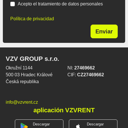
Acepto el tratamiento de datos personales
Política de privacidad
Enviar
VZV GROUP s.r.o.
Okružní 1144
NI:
27469662
500 03 Hradec Králové
CIF:
CZ27469662
Česká republika
info@vzvrent.cz
aplicación VZVRENT
Descargar
Descargar