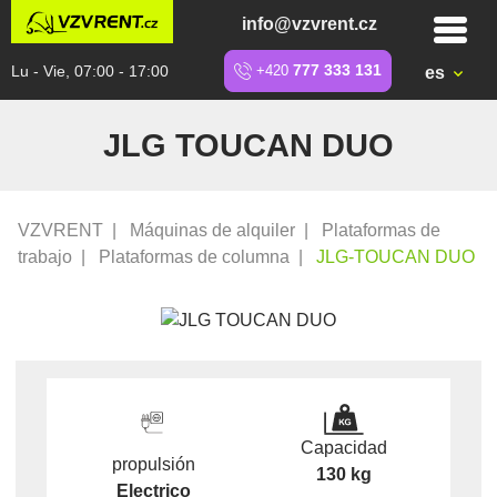
info@vzvrent.cz
Lu - Vie, 07:00 - 17:00
+420
777 333 131
es
JLG TOUCAN DUO
VZVRENT
|
Máquinas de alquiler
|
Plataformas de
trabajo
|
Plataformas de columna
|
JLG-TOUCAN DUO
Capacidad
propulsión
130 kg
Electrico