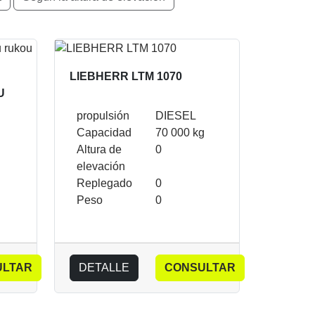
LIEBHERR LTM 1070
U
propulsión
DIESEL
Capacidad
70 000 kg
Altura de
0
elevación
Replegado
0
Peso
0
ULTAR
DETALLE
CONSULTAR