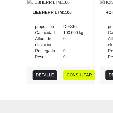
LIEBHERR LTM1100
HOI
propulsión
DIESEL
pr
Capacidad
100 000 kg
Ca
Altura de
0
Al
elevación
el
Replegado
0
Re
Peso
0
Pe
DETALLE
CONSULTAR
D