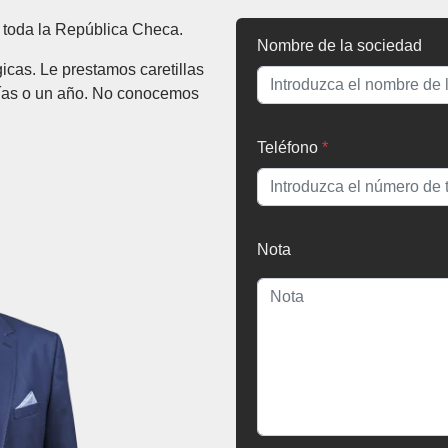
 toda la República Checa.
Nombre de la sociedad
cas. Le prestamos caretillas
días o un año. No conocemos
Teléfono
*
Nota