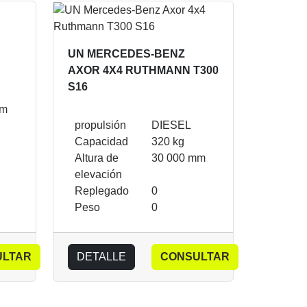
UN MERCEDES-BENZ
AXOR 4X4 RUTHMANN T300
S16
mm
propulsión
DIESEL
Capacidad
320 kg
Altura de
30 000 mm
elevación
Replegado
0
Peso
0
ULTAR
DETALLE
CONSULTAR