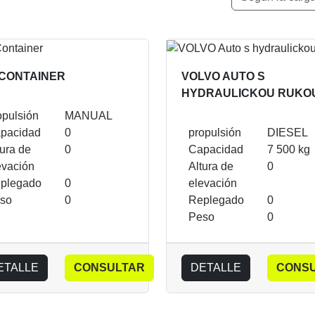
 CONTAINER
VOLVO AUTO S
HYDRAULICKOU RUKO
opulsión
MANUAL
pacidad
0
propulsión
DIESEL
tura de
0
Capacidad
7 500 kg
evación
Altura de
0
plegado
0
elevación
so
0
Replegado
0
Peso
0
ETALLE
CONSULTAR
DETALLE
CONS