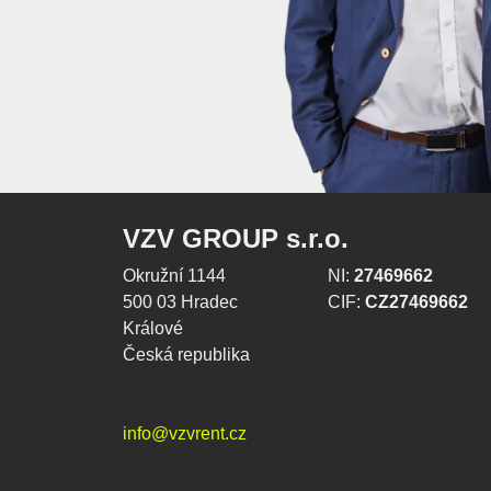
VZV GROUP s.r.o.
Okružní 1144
NI:
27469662
500 03 Hradec
CIF:
CZ27469662
Králové
Česká republika
info@vzvrent.cz