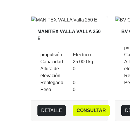
MANITEX VALLA VALLA 250
BV
E
pr
propulsión
Electrico
Ca
Capacidad
25 000 kg
Al
Altura de
0
el
elevación
Re
Replegado
0
Pe
Peso
0
DETALLE
CONSULTAR
D