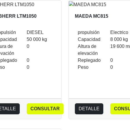
BHERR LTM1050
MAEDA MC815
opulsión
DIESEL
propulsión
Electrico
pacidad
50 000 kg
Capacidad
8 000 kg
tura de
0
Altura de
19 600 
evación
elevación
plegado
0
Replegado
0
so
0
Peso
0
ETALLE
CONSULTAR
DETALLE
CONS