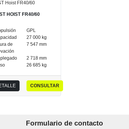
ST HOIST FR40/60
opulsión
GPL
pacidad
27 000 kg
tura de
7 547 mm
evación
plegado
2 718 mm
so
26 685 kg
ETALLE
CONSULTAR
Formulario de contacto