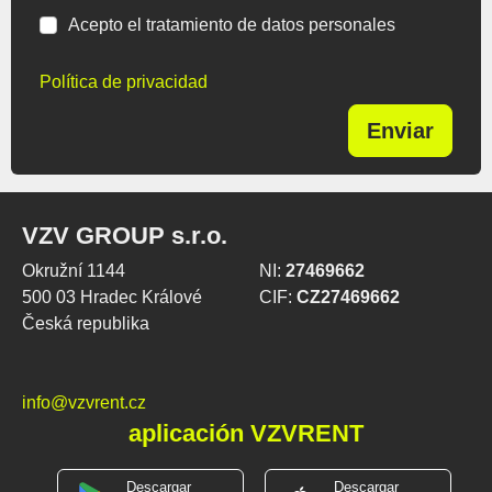
Acepto el tratamiento de datos personales
Política de privacidad
Enviar
VZV GROUP s.r.o.
Okružní 1144
NI:
27469662
500 03 Hradec Králové
CIF:
CZ27469662
Česká republika
info@vzvrent.cz
aplicación VZVRENT
Descargar
Descargar