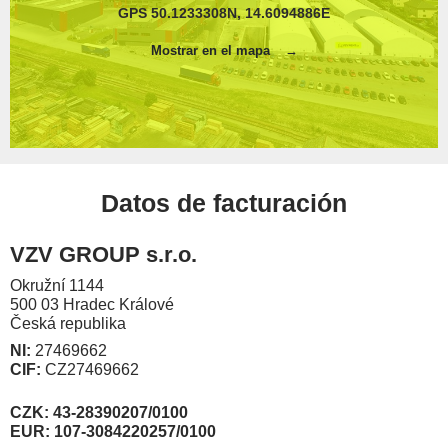
GPS 50.1233308N, 14.6094886E
Mostrar en el mapa
Datos de facturación
VZV GROUP s.r.o.
Okružní 1144
500 03 Hradec Králové
Česká republika
NI:
27469662
CIF:
CZ27469662
CZK:
43-28390207/0100
EUR: 107-3084220257/0100