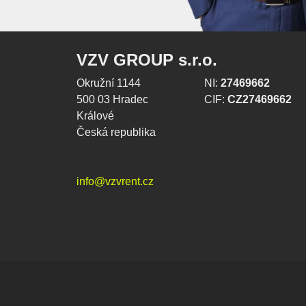
VZV GROUP s.r.o.
Okružní 1144
NI:
27469662
500 03 Hradec
CIF:
CZ27469662
Králové
Česká republika
info@vzvrent.cz