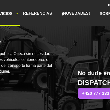
REFERENCIAS
¡NOVEDADES!
VICIOS
SOB
e
epública Checa sin necesidad
os vehículos contenedores o
del transporte forma parte del
quiler.
No dude en
DISPATC
+420 777 333