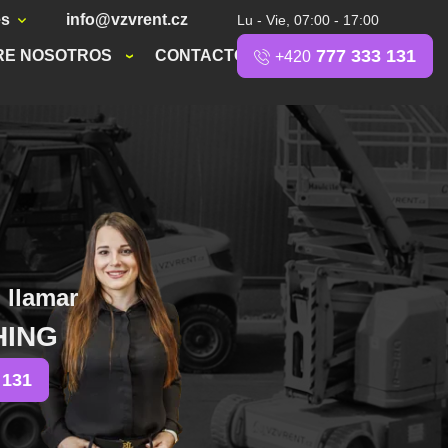
es
info@vzvrent.cz
Lu - Vie, 07:00 - 17:00
777 333 131
RE NOSOTROS
CONTACTO
+420
 llamar
HING
 131