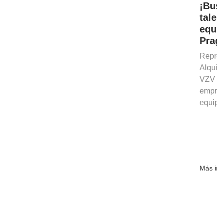
¡Bu
tal
equ
Pra
Repr
Alqu
VZV 
empr
equip
Más i