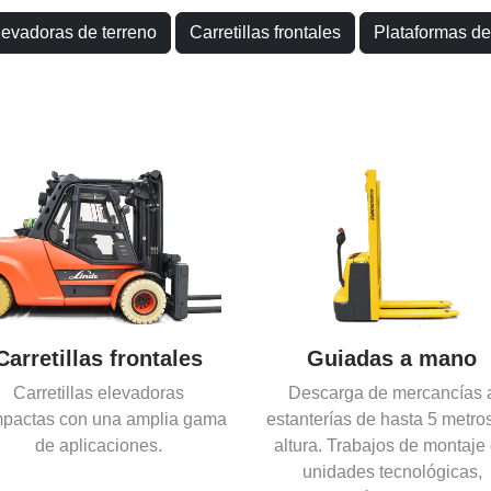
elevadoras de terreno
Carretillas frontales
Plataformas de
Guiadas a mano
Retráctiles
Descarga de mercancías a
Descarga de mercancías 
anterías de hasta 5 metros de
estanterías a alturas de 5 a
tura. Trabajos de montaje de
metros. Trabajos de montaje
unidades tecnológicas,
unidades tecnológicas,