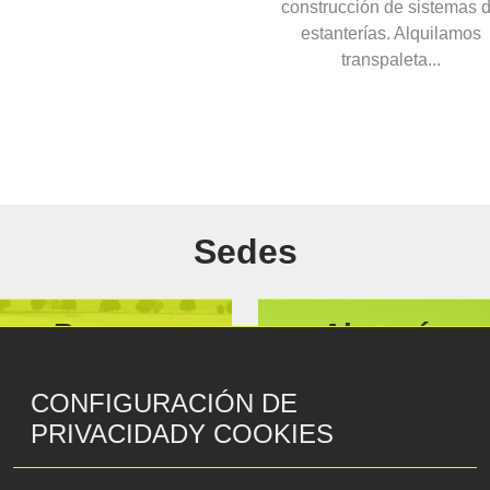
onstrucción de sistemas de
construcción de sistemas 
estanterías. Alquilamos
estanterías. Brazo de grúa
transpaleta...
extensi...
Sedes
om Praga
Almacén pr
Červen
ous 2717/5
CONFIGURACIÓN DE
 Praha 20
561 61 Červe
PRIVACIDADY COOKIES
ica Checa
Repúblic
42N, 16.7543653E