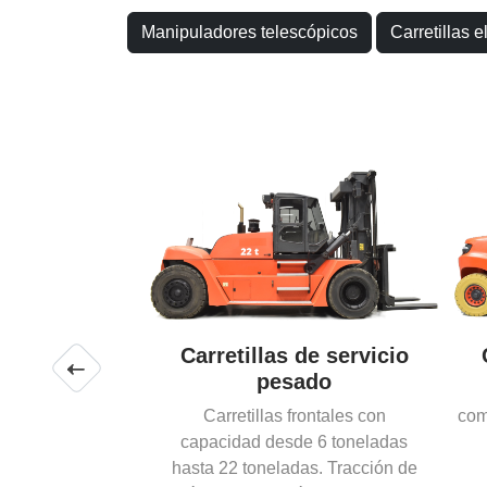
Manipuladores telescópicos
Carretillas 
Carretillas frontales
Carretillas elevadoras
compactas con una amplia gama
est
de aplicaciones.
al