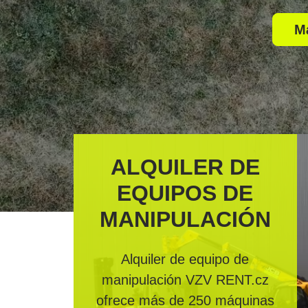
M
ALQUILER DE
EQUIPOS DE
MANIPULACIÓN
Alquiler de equipo de
manipulación VZV RENT.cz
ofrece más de 250 máquinas