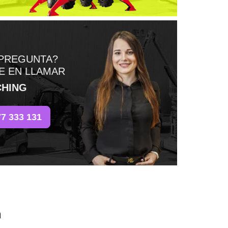
 PREGUNTA?
E EN LLAMAR
CHING
77 333 131
n