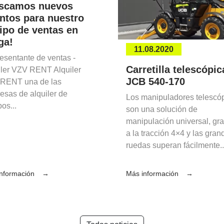
scamos nuevos
entos para nuestro
ipo de ventas en
ga!
11.08.2020
esentante de ventas -
Carretilla telescópic
iler VZV RENT Alquiler
JCB 540-170
RENT una de las
esas de alquiler de
Los manipuladores telescó
os...
son una solución de
manipulación universal, gra
a la tracción 4×4 y las gran
ruedas superan fácilmente..
nformación
Más información