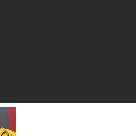
, 14.6094886E
l mapa