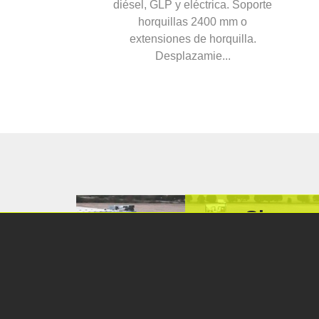
c
Showro
Do Čert
193 00
Repúbl
GPS 50.02678