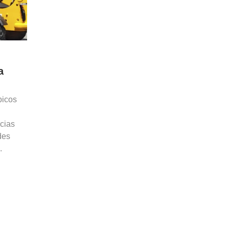
a
picos
cias
des
.