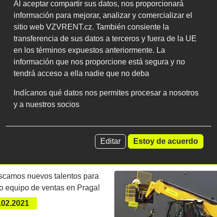
Al aceptar compartir sus datos, nos proporcionará
GPS 50.1233308N
n el mapa
información para mejorar, analizar y comercializar el
sitio web VZVRENT.cz. También consiente la
Mostrar en e
transferencia de sus datos a terceros y fuera de la UE
en los términos expuestos anteriormente. La
información que nos proporcione está segura y no
tendrá acceso a ella nadie que no deba
Indícanos qué datos nos permites procesar a nosotros
y a nuestros socios
Editar
Estoy de acuerdo
Últimas novedades
.02.2021