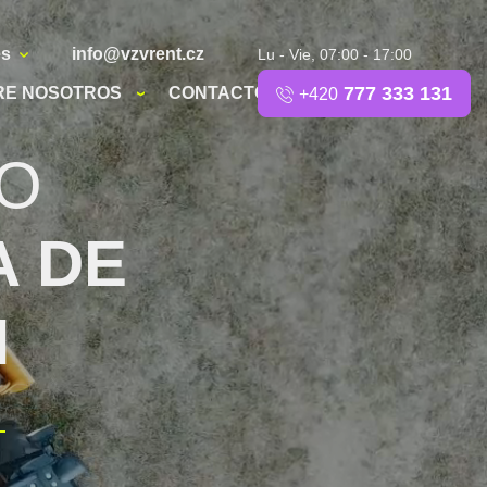
es
info@vzvrent.cz
Lu - Vie, 07:00 - 17:00
777 333 131
RE NOSOTROS
CONTACTO
+420
O
A DE
N